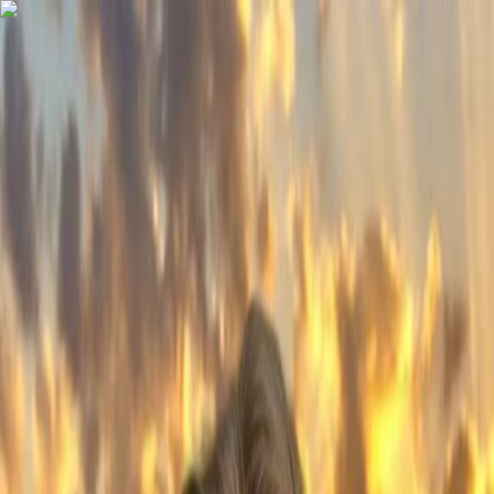
Каталог каналов MAX
MaxGate Каталог
Главная
Отзывы
Инструкции
Новости
Поддержка
Главная
Отзывы
Инструкции
Новости
Поддержка
Назад в каталог
Секреты биохакинга
Красота и здоровье
0 подписчиков
Кросспостинг Telegram и
MAX
Оценить
Открываем секреты сохранения молодости через заботу о
теле. Здесь вы найдете полезные советы, уникальные
методики и вдохновение для того, чтобы выглядеть и
чувствовать себя великолепно в любом возрасте! Связь: