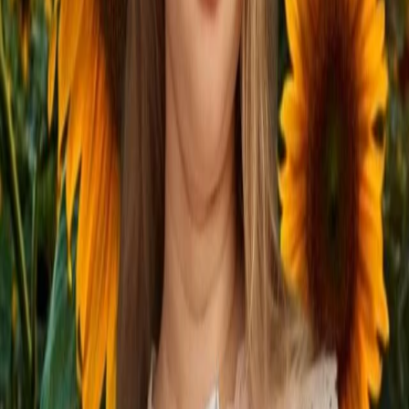
0
0
0
0