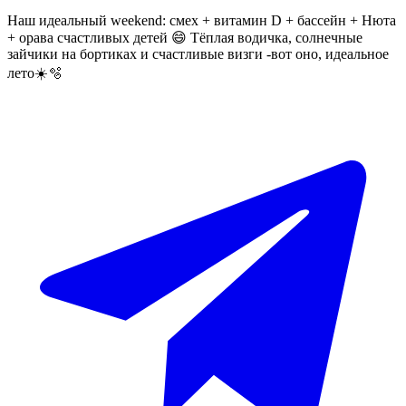
Наш идеальный weekend: смех + витамин D + бассейн + Нюта
+ орава счастливых детей 😄 Тёплая водичка, солнечные
зайчики на бортиках и счастливые визги -вот оно, идеальное
лето☀️🫧