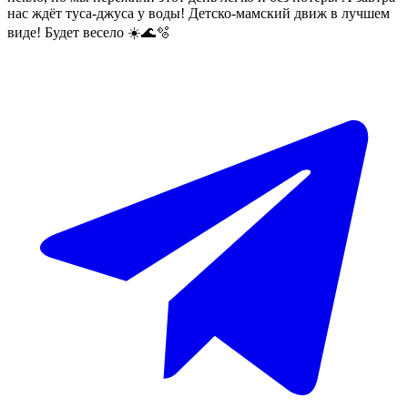
нас ждёт туса-джуса у воды! Детско-мамский движ в лучшем
виде! Будет весело ☀️🌊🫧