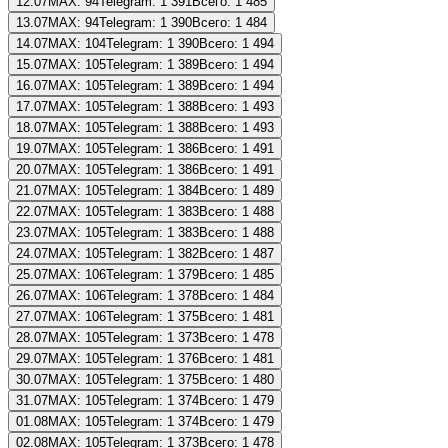
12.07
MAX:
94
Telegram:
1 391
Всего:
1 485
13.07
MAX:
94
Telegram:
1 390
Всего:
1 484
14.07
MAX:
104
Telegram:
1 390
Всего:
1 494
15.07
MAX:
105
Telegram:
1 389
Всего:
1 494
16.07
MAX:
105
Telegram:
1 389
Всего:
1 494
17.07
MAX:
105
Telegram:
1 388
Всего:
1 493
18.07
MAX:
105
Telegram:
1 388
Всего:
1 493
19.07
MAX:
105
Telegram:
1 386
Всего:
1 491
20.07
MAX:
105
Telegram:
1 386
Всего:
1 491
21.07
MAX:
105
Telegram:
1 384
Всего:
1 489
22.07
MAX:
105
Telegram:
1 383
Всего:
1 488
23.07
MAX:
105
Telegram:
1 383
Всего:
1 488
24.07
MAX:
105
Telegram:
1 382
Всего:
1 487
25.07
MAX:
106
Telegram:
1 379
Всего:
1 485
26.07
MAX:
106
Telegram:
1 378
Всего:
1 484
27.07
MAX:
106
Telegram:
1 375
Всего:
1 481
28.07
MAX:
105
Telegram:
1 373
Всего:
1 478
29.07
MAX:
105
Telegram:
1 376
Всего:
1 481
30.07
MAX:
105
Telegram:
1 375
Всего:
1 480
31.07
MAX:
105
Telegram:
1 374
Всего:
1 479
01.08
MAX:
105
Telegram:
1 374
Всего:
1 479
02.08
MAX:
105
Telegram:
1 373
Всего:
1 478