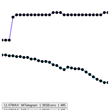
11.07
MAX:
94
Telegram:
1 391
Всего:
1 485