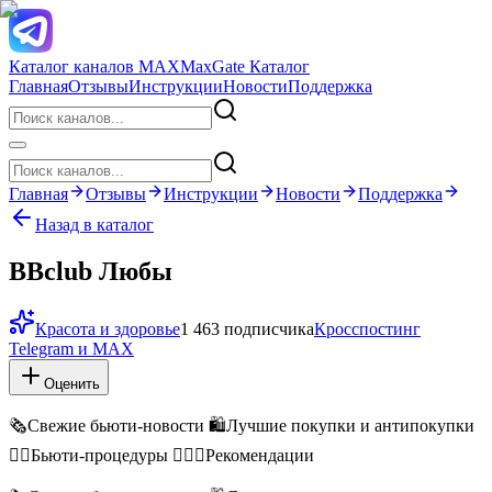
Каталог каналов MAX
MaxGate Каталог
Главная
Отзывы
Инструкции
Новости
Поддержка
Главная
Отзывы
Инструкции
Новости
Поддержка
Назад в каталог
ВВclub Любы
Красота и здоровье
1 463 подписчика
Кросспостинг
Telegram и MAX
Оценить
🗞️Свежие бьюти-новости 🛍️Лучшие покупки и антипокупки
🧖‍♀️Бьюти-процедуры 💁🏼‍♀️Рекомендации