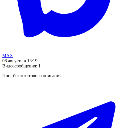
MAX
08 августа в 13:19
Видеосообщения
:
1
Пост без текстового описания.