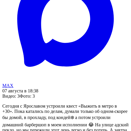
MAX
07 августа в 18:38
Видео
:
3
Фото
:
3
Сегодня с Ярославом устроили квест «Выжить в метро в
+30». Пока катались по делам, думали только об одном-скорее
бы домой, в прохладу, под кондей❄️ а потом устроили
домашний барбершоп в моем исполнении 😂 На улице адский
пекло, но мы пережили этот день легко и без потерь. А завтра