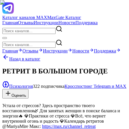
Каталог каналов MAX
MaxGate Каталог
Главная
Отзывы
Инструкции
Новости
Поддержка
Главная
Отзывы
Инструкции
Новости
Поддержка
Назад в каталог
РЕТРИТ В БОЛЬШОМ ГОРОДЕ
Психология
322 подписчика
Кросспостинг Telegram и MAX
Оценить
Устала от стрессов? Здесь пространство твоего
восстановления🌿 Для занятых женщин в поиске баланса и
энергии🔥 💎Практики от стресса 💎Всё, что вернет
внутренний огонь и радость 💎Календарь ретритов
@MariyaMire Макс:
https://max.ru/channel_retreat