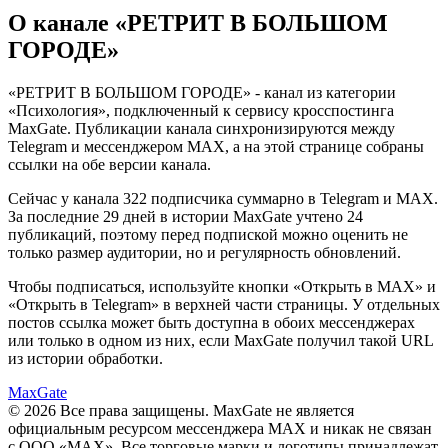
О канале «
РЕТРИТ В БОЛЬШОМ
ГОРОДЕ
»
«
РЕТРИТ В БОЛЬШОМ ГОРОДЕ
» - канал из категории
«
Психология
», подключенный к сервису кросспостинга
MaxGate. Публикации канала синхронизируются между
Telegram и мессенджером MAX, а на этой странице собраны
ссылки на обе версии канала.
Сейчас у канала
322 подписчика
суммарно в Telegram и MAX.
За последние
29
дней
в истории MaxGate учтено
24
публикаций, поэтому перед подпиской можно оценить не
только размер аудитории, но и регулярность обновлений.
Чтобы подписаться, используйте кнопки «Открыть в MAX» и
«Открыть в Telegram» в верхней части страницы. У отдельных
постов ссылка может быть доступна в обоих мессенджерах
или только в одном из них, если MaxGate получил такой URL
из истории обработки.
MaxGate
© 2026 Все права защищены. MaxGate не является
официальным ресурсом мессенджера MAX и никак не связан
с ООО «МАХ». Все торговые марки и логотипы принадлежат