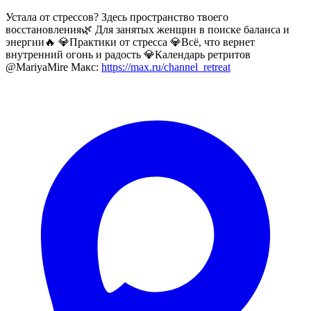
Устала от стрессов? Здесь пространство твоего
восстановления🌿 Для занятых женщин в поиске баланса и
энергии🔥 💎Практики от стресса 💎Всё, что вернет
внутренний огонь и радость 💎Календарь ретритов
@MariyaMire Макс:
https://max.ru/channel_retreat