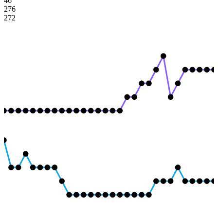
46
276
272