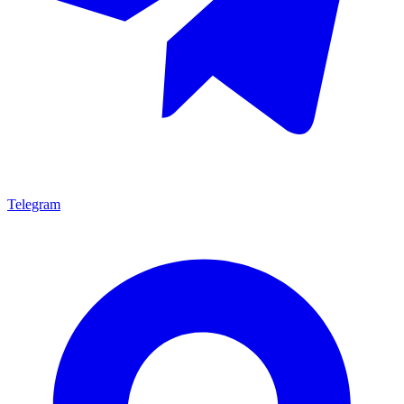
Telegram