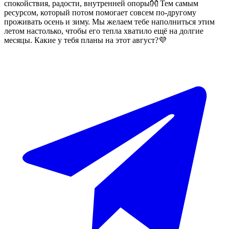
спокойствия, радости, внутренней опоры👐 Тем самым
ресурсом, который потом помогает совсем по-другому
проживать осень и зиму. Мы желаем тебе наполниться этим
летом настолько, чтобы его тепла хватило ещё на долгие
месяцы. Какие у тебя планы на этот август?💜