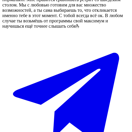
столом. Мы с любовью готовим для вас множество
возможностей, а ты сама выбираешь то, что откликается
именно тебе в этот момент. С тобой всегда всё ок. В любом
случае ты возьмёшь от программы свой максимум и
научишься ещё точнее слышать себя🫰