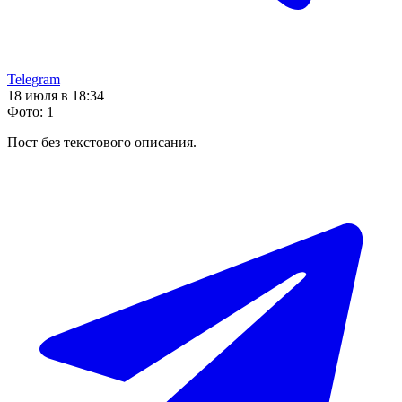
Telegram
18 июля в 18:34
Фото
:
1
Пост без текстового описания.