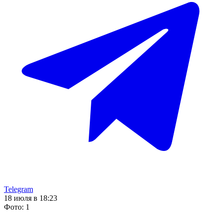
Telegram
18 июля в 18:23
Фото
:
1