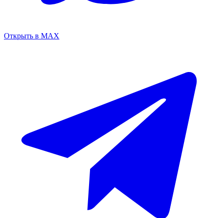
Открыть в MAX