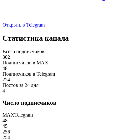
Открыть в Telegram
Статистика канала
Всего подписчиков
302
Подписчиков в MAX
48
Подписчиков в Telegram
254
Постов за 24 дня
4
Число подписчиков
MAX
Telegram
48
45
256
254