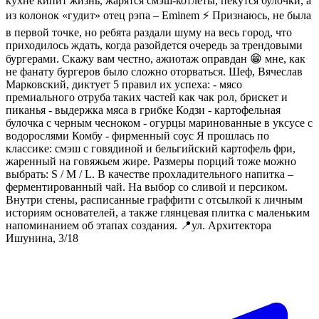
кухне кипит жизнь, жарятся смэш-котлеты, пекутся булочки, а
из колонок «гудит» отец рэпа – Eminem ⚡️ Признаюсь, не была
в первой точке, но ребята раздали шуму на весь город, что
приходилось ждать, когда разойдется очередь за трендовыми
бургерами. Скажу вам честно, ажиотаж оправдан 😁 мне, как
не фанату бургеров было сложно оторваться. Шеф, Вячеслав
Марковский, диктует 5 правил их успеха: - мясо
премиального отруба таких частей как чак рол, брискет и
пиканья - выдержка мяса в грибке Кодзи - картофельная
булочка с черным чесноком - огурцы маринованные в уксусе с
водорослями Комбу - фирменный соус Я прошлась по
классике: смэш с говядиной и бельгийский картофель фри,
жаренный на говяжьем жире. Размеры порций тоже можно
выбрать: S / M / L. В качестве прохладительного напитка –
ферментированный чай. На выбор со сливой и персиком.
Внутри стены, расписанные граффити с отсылкой к личным
историям основателей, а также глянцевая плитка с маленьким
напоминанием об этапах создания. 📍ул. Архитектора
Ишунина, 3/18