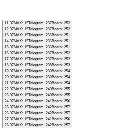
11.07
MAX:
15
Telegram:
237
Всего:
252
12.07
MAX:
15
Telegram:
237
Всего:
252
13.07
MAX:
15
Telegram:
236
Всего:
251
14.07
MAX:
15
Telegram:
236
Всего:
251
15.07
MAX:
15
Telegram:
236
Всего:
251
16.07
MAX:
15
Telegram:
237
Всего:
252
17.07
MAX:
15
Telegram:
237
Всего:
252
18.07
MAX:
15
Telegram:
238
Всего:
253
19.07
MAX:
15
Telegram:
239
Всего:
254
20.07
MAX:
15
Telegram:
239
Всего:
254
21.07
MAX:
15
Telegram:
239
Всего:
254
22.07
MAX:
15
Telegram:
240
Всего:
255
23.07
MAX:
15
Telegram:
240
Всего:
255
24.07
MAX:
15
Telegram:
241
Всего:
256
25.07
MAX:
15
Telegram:
242
Всего:
257
26.07
MAX:
15
Telegram:
242
Всего:
257
27.07
MAX:
15
Telegram:
241
Всего:
256
28.07
MAX:
15
Telegram:
242
Всего:
257