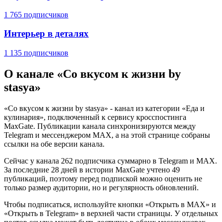
1 765 подписчиков
Интерьер в деталях
1 135 подписчиков
О канале «
Со вкусом к жизни by
stasya
»
«
Со вкусом к жизни by stasya
» - канал из категории «
Еда и
кулинария
», подключенный к сервису кросспостинга
MaxGate. Публикации канала синхронизируются между
Telegram и мессенджером MAX, а на этой странице собраны
ссылки на обе версии канала.
Сейчас у канала
262 подписчика
суммарно в Telegram и MAX.
За последние
28
дней
в истории MaxGate учтено
49
публикаций, поэтому перед подпиской можно оценить не
только размер аудитории, но и регулярность обновлений.
Чтобы подписаться, используйте кнопки «Открыть в MAX» и
«Открыть в Telegram» в верхней части страницы. У отдельных