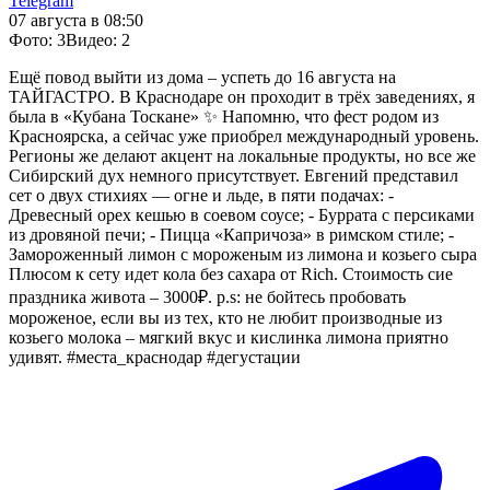
Telegram
07 августа в 08:50
Фото
:
3
Видео
:
2
Ещё повод выйти из дома – успеть до 16 августа на
ТАЙГАСТРО. В Краснодаре он проходит в трёх заведениях, я
была в «Кубана Тоскане» ✨ Напомню, что фест родом из
Красноярска, а сейчас уже приобрел международный уровень.
Регионы же делают акцент на локальные продукты, но все же
Сибирский дух немного присутствует. Евгений представил
сет о двух стихиях — огне и льде, в пяти подачах: -
Древесный орех кешью в соевом соусе; - Буррата с персиками
из дровяной печи; - Пицца «Капричоза» в римском стиле; -
Замороженный лимон с мороженым из лимона и козьего сыра
Плюсом к сету идет кола без сахара от Rich. Стоимость сие
праздника живота – 3000₽. р.s: не бойтесь пробовать
мороженое, если вы из тех, кто не любит производные из
козьего молока – мягкий вкус и кислинка лимона приятно
удивят. #места_краснодар #дегустации