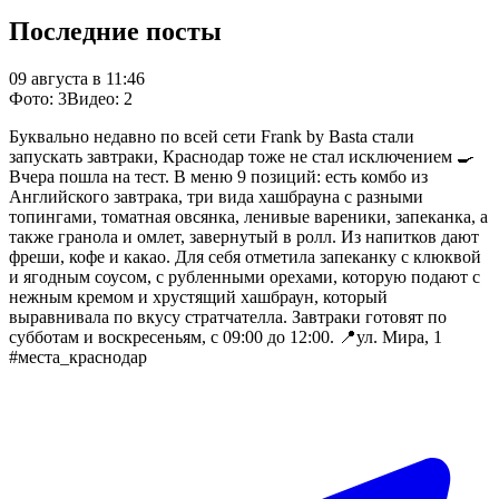
Последние посты
09 августа в 11:46
Фото
:
3
Видео
:
2
Буквально недавно по всей сети Frank by Basta стали
запускать завтраки, Краснодар тоже не стал исключением 🍳
Вчера пошла на тест. В меню 9 позиций: есть комбо из
Английского завтрака, три вида хашбрауна с разными
топингами, томатная овсянка, ленивые вареники, запеканка, а
также гранола и омлет, завернутый в ролл. Из напитков дают
фреши, кофе и какао. Для себя отметила запеканку с клюквой
и ягодным соусом, с рубленными орехами, которую подают с
нежным кремом и хрустящий хашбраун, который
выравнивала по вкусу стратчателла. Завтраки готовят по
субботам и воскресеньям, с 09:00 до 12:00. 📍ул. Мира, 1
#места_краснодар