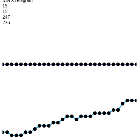
MAX
Telegram
15
15
247
236