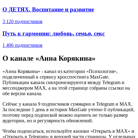
О ДЕТЯХ. Воспитание и развитие
3 120 подписчиков
Путь к гармонии: любовь, семья, секс
1 406 подписчиков
О канале «
Анна Корякина
»
«
Анна Корякина
» - канал из категории «
Психология
»,
подключенный к сервису кросспостинга MaxGate.
Публикации канала синхронизируются между Telegram и
мессенджером MAX, а на этой странице собраны ссылки на
обе версии канала.
Сейчас у канала
9 подписчиков
суммарно в Telegram и MAX.
За последние
1
день
в истории MaxGate учтено
0
публикаций,
поэтому перед подпиской можно оценить не только размер
аудитории, но и регулярность обновлений.
Чтобы подписаться, используйте кнопки «Открыть в MAX» и
«Открыть в Telegram» в верхней части страницы. У отдельных