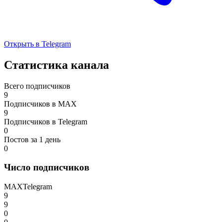
Открыть в Telegram
Статистика канала
Всего подписчиков
9
Подписчиков в MAX
9
Подписчиков в Telegram
0
Постов за 1 день
0
Число подписчиков
MAX
Telegram
9
9
0