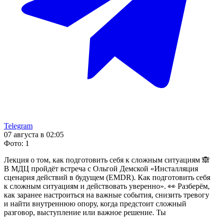
Telegram
07 августа в 02:05
Фото
:
1
Лекция о том, как подготовить себя к сложным ситуациям 🙈
В МДЦ пройдёт встреча с Ольгой Демской «Инсталляция
сценария действий в будущем (EMDR). Как подготовить себя
к сложным ситуациям и действовать уверенно». 👀 Разберём,
как заранее настроиться на важные события, снизить тревогу
и найти внутреннюю опору, когда предстоит сложный
разговор, выступление или важное решение. Ты