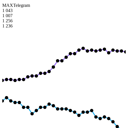
MAX
Telegram
1 043
1 007
1 256
1 236