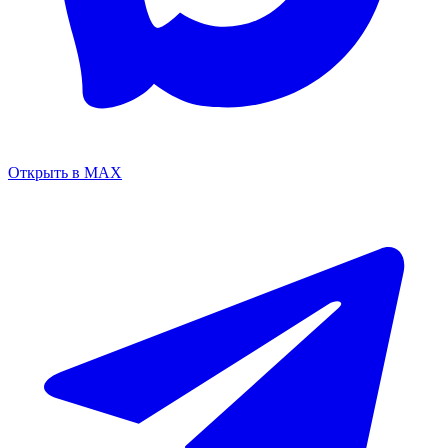
Открыть в MAX