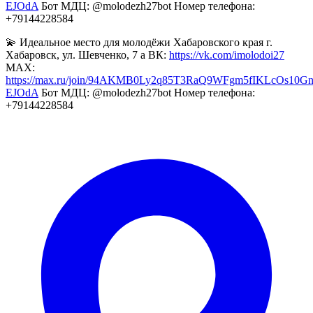
EJOdA
Бот МДЦ: @molodezh27bot Номер телефона:
+79144228584
💫 Идеальное место для молодёжи Хабаровского края г.
Хабаровск, ул. Шевченко, 7 а ВК:
https://vk.com/imolodoi27
MAX:
https://max.ru/join/94AKMB0Ly2q85T3RaQ9WFgm5fIKLcOs10Gn
EJOdA
Бот МДЦ: @molodezh27bot Номер телефона:
+79144228584