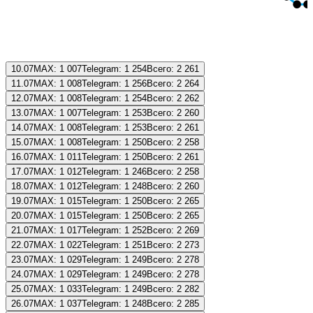
10.07
MAX:
1 007
Telegram:
1 254
Всего:
2 261
11.07
MAX:
1 008
Telegram:
1 256
Всего:
2 264
12.07
MAX:
1 008
Telegram:
1 254
Всего:
2 262
13.07
MAX:
1 007
Telegram:
1 253
Всего:
2 260
14.07
MAX:
1 008
Telegram:
1 253
Всего:
2 261
15.07
MAX:
1 008
Telegram:
1 250
Всего:
2 258
16.07
MAX:
1 011
Telegram:
1 250
Всего:
2 261
17.07
MAX:
1 012
Telegram:
1 246
Всего:
2 258
18.07
MAX:
1 012
Telegram:
1 248
Всего:
2 260
19.07
MAX:
1 015
Telegram:
1 250
Всего:
2 265
20.07
MAX:
1 015
Telegram:
1 250
Всего:
2 265
21.07
MAX:
1 017
Telegram:
1 252
Всего:
2 269
22.07
MAX:
1 022
Telegram:
1 251
Всего:
2 273
23.07
MAX:
1 029
Telegram:
1 249
Всего:
2 278
24.07
MAX:
1 029
Telegram:
1 249
Всего:
2 278
25.07
MAX:
1 033
Telegram:
1 249
Всего:
2 282
26.07
MAX:
1 037
Telegram:
1 248
Всего:
2 285