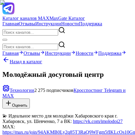
Каталог каналов MAX
MaxGate Каталог
Главная
Отзывы
Инструкции
Новости
Поддержка
Главная
Отзывы
Инструкции
Новости
Поддержка
Назад в каталог
Молодёжный досуговый центр
Технологии
2 275 подписчиков
Кросспостинг Telegram и
MAX
Оценить
💫 Идеальное место для молодёжи Хабаровского края г.
Хабаровск, ул. Шевченко, 7 а ВК:
https://vk.com/imolodoi27
MAX:
https://max.ru/join/94AKMB0Ly2q85T3RaQ9WFgm5fIKLcOs10Gn