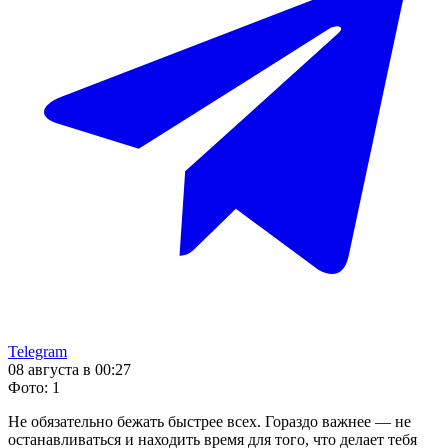
Telegram
08 августа в 00:27
Фото
:
1
Не обязательно бежать быстрее всех. Гораздо важнее — не
останавливаться и находить время для того, что делает тебя