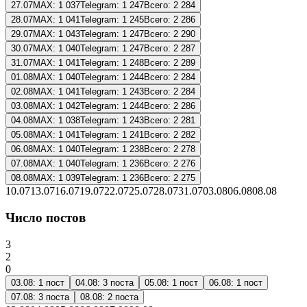
27.07
MAX:
1 037
Telegram:
1 247
Всего:
2 284
28.07
MAX:
1 041
Telegram:
1 245
Всего:
2 286
29.07
MAX:
1 043
Telegram:
1 247
Всего:
2 290
30.07
MAX:
1 040
Telegram:
1 247
Всего:
2 287
31.07
MAX:
1 041
Telegram:
1 248
Всего:
2 289
01.08
MAX:
1 040
Telegram:
1 244
Всего:
2 284
02.08
MAX:
1 041
Telegram:
1 243
Всего:
2 284
03.08
MAX:
1 042
Telegram:
1 244
Всего:
2 286
04.08
MAX:
1 038
Telegram:
1 243
Всего:
2 281
05.08
MAX:
1 041
Telegram:
1 241
Всего:
2 282
06.08
MAX:
1 040
Telegram:
1 238
Всего:
2 278
07.08
MAX:
1 040
Telegram:
1 236
Всего:
2 276
08.08
MAX:
1 039
Telegram:
1 236
Всего:
2 275
10.07
13.07
16.07
19.07
22.07
25.07
28.07
31.07
03.08
06.08
08.08
Число постов
3
2
0
03.08
:
1
пост
04.08
:
3
поста
05.08
:
1
пост
06.08
:
1
пост
07.08
:
3
поста
08.08
:
2
поста