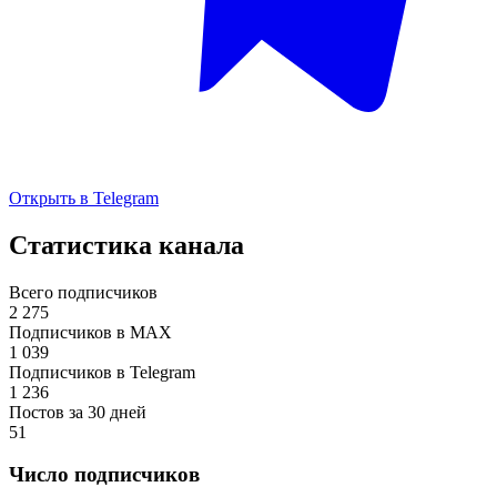
Открыть в Telegram
Статистика канала
Всего подписчиков
2 275
Подписчиков в MAX
1 039
Подписчиков в Telegram
1 236
Постов за 30 дней
51
Число подписчиков