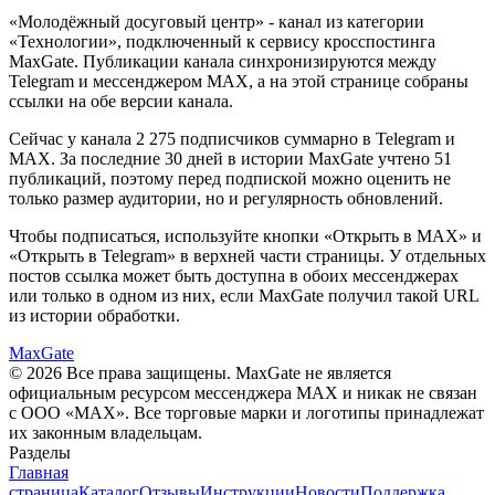
«
Молодёжный досуговый центр
» - канал из категории
«
Технологии
», подключенный к сервису кросспостинга
MaxGate. Публикации канала синхронизируются между
Telegram и мессенджером MAX, а на этой странице собраны
ссылки на обе версии канала.
Сейчас у канала
2 275 подписчиков
суммарно в Telegram и
MAX. За последние
30
дней
в истории MaxGate учтено
51
публикаций, поэтому перед подпиской можно оценить не
только размер аудитории, но и регулярность обновлений.
Чтобы подписаться, используйте кнопки «Открыть в MAX» и
«Открыть в Telegram» в верхней части страницы. У отдельных
постов ссылка может быть доступна в обоих мессенджерах
или только в одном из них, если MaxGate получил такой URL
из истории обработки.
MaxGate
© 2026 Все права защищены. MaxGate не является
официальным ресурсом мессенджера MAX и никак не связан
с ООО «МАХ». Все торговые марки и логотипы принадлежат
их законным владельцам.
Разделы
Главная
страница
Каталог
Отзывы
Инструкции
Новости
Поддержка