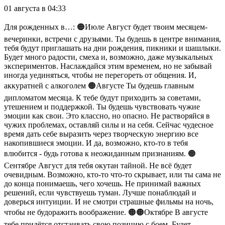
01 августа в 04:33
Для рожденных в…: 🟠Июле Август будет твоим месяцем-
вечеринки, встречи с друзьями. Ты будешь в центре внимания,
тебя будут приглашать на дни рождения, пикники и шашлыки.
Будет много радости, смеха и, возможно, даже музыкальных
экспериментов. Наслаждайся этим временем, но не забывай
иногда уединяться, чтобы не перегореть от общения. И,
аккуратней с алкоголем 🟠Августе Ты будешь главным
дипломатом месяца. К тебе будут приходить за советами,
утешением и поддержкой. Ты будешь чувствовать чужие
эмоции как свои. Это классно, но опасно. Не растворяйся в
чужих проблемах, оставляй силы и на себя. Сейчас чудесное
время дать себе выразить через творческую энергию все
накопившиеся эмоции. И да, возможно, кто-то в тебя
влюбится - будь готова к неожиданным признаниям. 🟠
Сентябре Август для тебя окутан тайной. Не всё будет
очевидным. Возможно, кто-то что-то скрывает, или ты сама не
до конца понимаешь, чего хочешь. Не принимай важных
решений, если чувствуешь туман. Лучше понаблюдай и
доверься интуиции. И не смотри страшные фильмы на ночь,
чтобы не будоражить воображение. 🟠🟠Октябре В августе
тебе придётся отстаивать свою позицию с боем. Будет