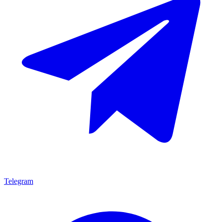
Telegram