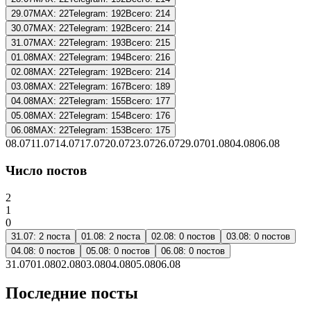
29.07
MAX:
22
Telegram:
192
Всего:
214
30.07
MAX:
22
Telegram:
192
Всего:
214
31.07
MAX:
22
Telegram:
193
Всего:
215
01.08
MAX:
22
Telegram:
194
Всего:
216
02.08
MAX:
22
Telegram:
192
Всего:
214
03.08
MAX:
22
Telegram:
167
Всего:
189
04.08
MAX:
22
Telegram:
155
Всего:
177
05.08
MAX:
22
Telegram:
154
Всего:
176
06.08
MAX:
22
Telegram:
153
Всего:
175
08.07
11.07
14.07
17.07
20.07
23.07
26.07
29.07
01.08
04.08
06.08
Число постов
2
1
0
31.07
:
2
поста
01.08
:
2
поста
02.08
:
0
постов
03.08
:
0
постов
04.08
:
0
постов
05.08
:
0
постов
06.08
:
0
постов
31.07
01.08
02.08
03.08
04.08
05.08
06.08
Последние посты