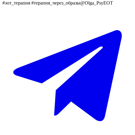
#эот_терапия #терапия_через_образы@Olga_PsyEOT