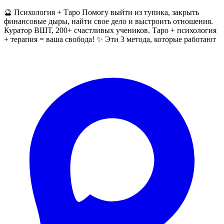
🔮 Психология + Таро Помогу выйти из тупика, закрыть
финансовые дыры, найти свое дело и выстроить отношения.
Куратор ВШТ, 200+ счастливых учеников. Таро + психология
+ терапия = ваша свобода! ✨ Эти 3 метода, которые работают