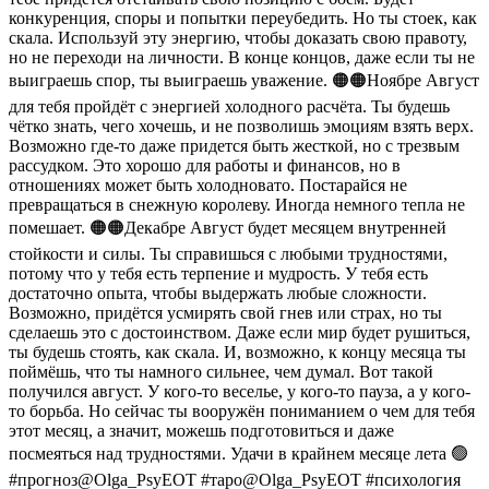
конкуренция, споры и попытки переубедить. Но ты стоек, как
скала. Используй эту энергию, чтобы доказать свою правоту,
но не переходи на личности. В конце концов, даже если ты не
выиграешь спор, ты выиграешь уважение. 🟠🟠Ноябре Август
для тебя пройдёт с энергией холодного расчёта. Ты будешь
чётко знать, чего хочешь, и не позволишь эмоциям взять верх.
Возможно где-то даже придется быть жесткой, но с трезвым
рассудком. Это хорошо для работы и финансов, но в
отношениях может быть холодновато. Постарайся не
превращаться в снежную королеву. Иногда немного тепла не
помешает. 🟠🟠Декабре Август будет месяцем внутренней
стойкости и силы. Ты справишься с любыми трудностями,
потому что у тебя есть терпение и мудрость. У тебя есть
достаточно опыта, чтобы выдержать любые сложности.
Возможно, придётся усмирять свой гнев или страх, но ты
сделаешь это с достоинством. Даже если мир будет рушиться,
ты будешь стоять, как скала. И, возможно, к концу месяца ты
поймёшь, что ты намного сильнее, чем думал. Вот такой
получился август. У кого-то веселье, у кого-то пауза, а у кого-
то борьба. Но сейчас ты вооружён пониманием о чем для тебя
этот месяц, а значит, можешь подготовиться и даже
посмеяться над трудностями. Удачи в крайнем месяце лета 🟢
#прогноз@Olga_PsyEOT #таро@Olga_PsyEOT #психология