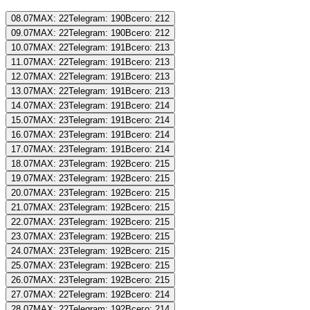
08.07
MAX:
22
Telegram:
190
Всего:
212
09.07
MAX:
22
Telegram:
190
Всего:
212
10.07
MAX:
22
Telegram:
191
Всего:
213
11.07
MAX:
22
Telegram:
191
Всего:
213
12.07
MAX:
22
Telegram:
191
Всего:
213
13.07
MAX:
22
Telegram:
191
Всего:
213
14.07
MAX:
23
Telegram:
191
Всего:
214
15.07
MAX:
23
Telegram:
191
Всего:
214
16.07
MAX:
23
Telegram:
191
Всего:
214
17.07
MAX:
23
Telegram:
191
Всего:
214
18.07
MAX:
23
Telegram:
192
Всего:
215
19.07
MAX:
23
Telegram:
192
Всего:
215
20.07
MAX:
23
Telegram:
192
Всего:
215
21.07
MAX:
23
Telegram:
192
Всего:
215
22.07
MAX:
23
Telegram:
192
Всего:
215
23.07
MAX:
23
Telegram:
192
Всего:
215
24.07
MAX:
23
Telegram:
192
Всего:
215
25.07
MAX:
23
Telegram:
192
Всего:
215
26.07
MAX:
23
Telegram:
192
Всего:
215
27.07
MAX:
22
Telegram:
192
Всего:
214
28.07
MAX:
22
Telegram:
192
Всего:
214