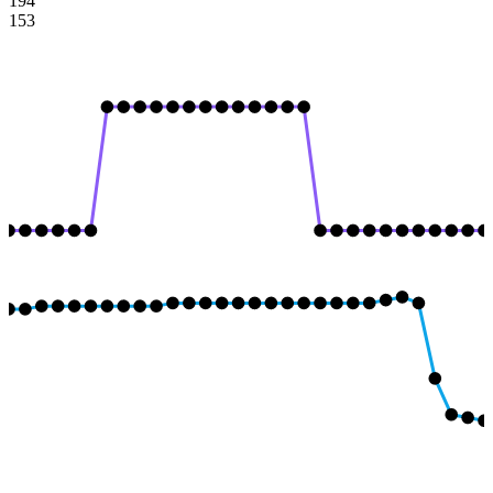
194
153