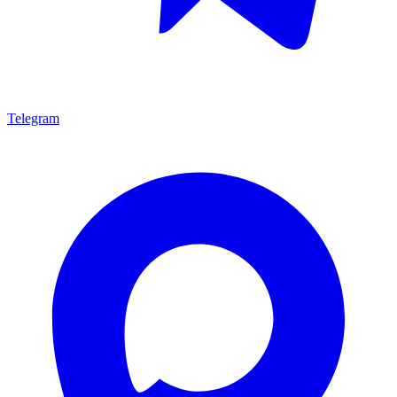
Telegram