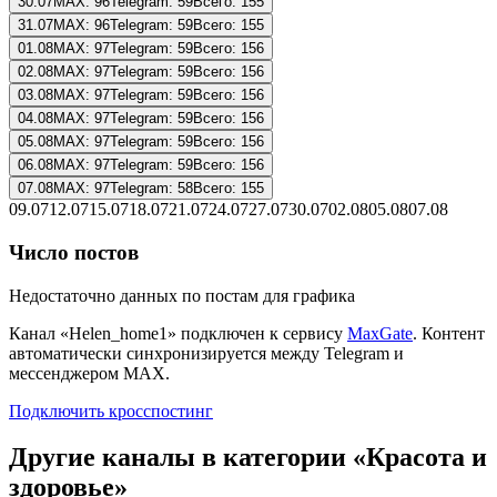
30.07
MAX:
96
Telegram:
59
Всего:
155
31.07
MAX:
96
Telegram:
59
Всего:
155
01.08
MAX:
97
Telegram:
59
Всего:
156
02.08
MAX:
97
Telegram:
59
Всего:
156
03.08
MAX:
97
Telegram:
59
Всего:
156
04.08
MAX:
97
Telegram:
59
Всего:
156
05.08
MAX:
97
Telegram:
59
Всего:
156
06.08
MAX:
97
Telegram:
59
Всего:
156
07.08
MAX:
97
Telegram:
58
Всего:
155
09.07
12.07
15.07
18.07
21.07
24.07
27.07
30.07
02.08
05.08
07.08
Число постов
Недостаточно данных по постам для графика
Канал «
Helen_home1
» подключен к сервису
MaxGate
. Контент
автоматически синхронизируется между Telegram и
мессенджером MAX.
Подключить кросспостинг
Другие каналы в категории «
Красота и
здоровье
»