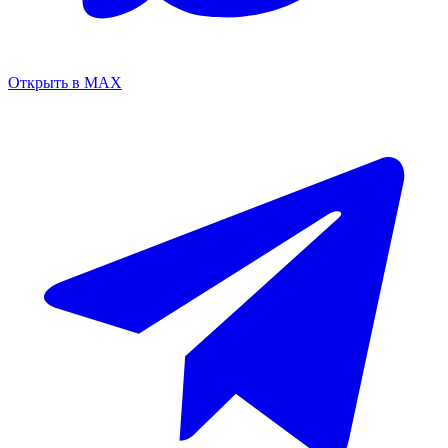
Открыть в MAX