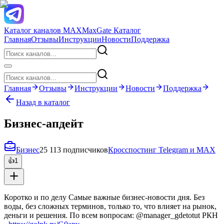
Каталог каналов MAX
MaxGate Каталог
Главная
Отзывы
Инструкции
Новости
Поддержка
Главная
Отзывы
Инструкции
Новости
Поддержка
Назад в каталог
Бизнес-апдейт
Бизнес
25 113 подписчиков
Кросспостинг Telegram и MAX
👍
1
Коротко и по делу Самые важные бизнес-новости дня. Без
воды, без сложных терминов, только то, что влияет на рынок,
деньги и решения. По всем вопросам: @manager_gdetotut РКН