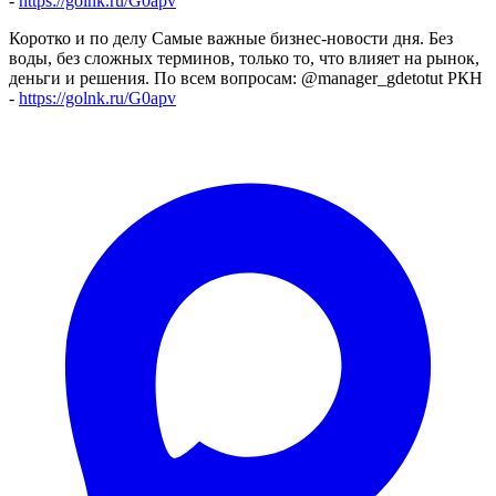
-
https://golnk.ru/G0apv
Коротко и по делу Самые важные бизнес-новости дня. Без
воды, без сложных терминов, только то, что влияет на рынок,
деньги и решения. По всем вопросам: @manager_gdetotut РКН
-
https://golnk.ru/G0apv