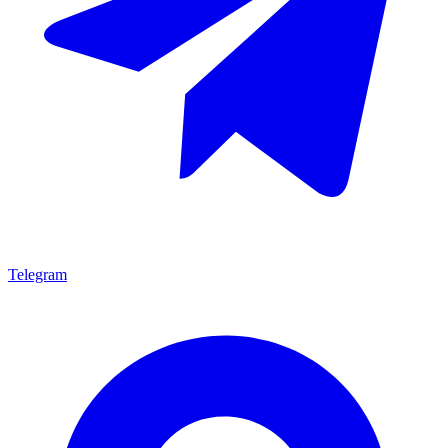
Telegram