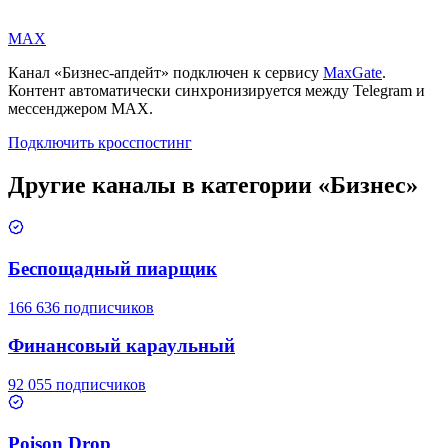
MAX
Канал «
Бизнес-апдейт
» подключен к сервису
MaxGate
.
Контент автоматически синхронизируется между Telegram и
мессенджером MAX.
Подключить кросспостинг
Другие каналы в категории «
Бизнес
»
Беспощадный пиарщик
166 636 подписчиков
Финансовый караульный
92 055 подписчиков
Poison Drop