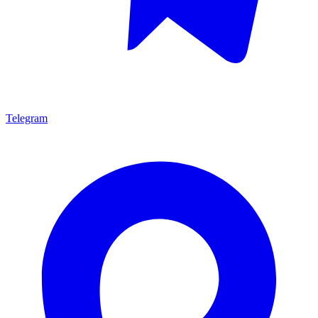
Telegram