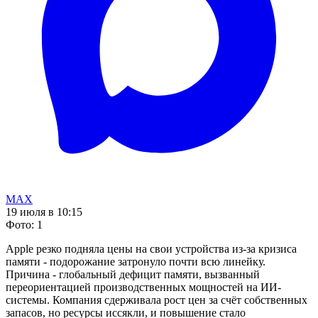
MAX
19 июля в 10:15
Фото
:
1
Apple резко подняла цены на свои устройства из-за кризиса
памяти - подорожание затронуло почти всю линейку.
Причина - глобальный дефицит памяти, вызванный
переориентацией производственных мощностей на ИИ-
системы. Компания сдерживала рост цен за счёт собственных
запасов, но ресурсы иссякли, и повышение стало