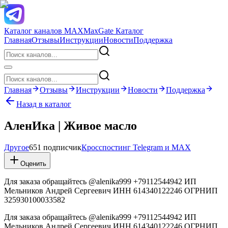
Каталог каналов MAX
MaxGate Каталог
Главная
Отзывы
Инструкции
Новости
Поддержка
Главная
Отзывы
Инструкции
Новости
Поддержка
Назад в каталог
АленИка | Живое масло
Другое
651 подписчик
Кросспостинг Telegram и MAX
Оценить
Для заказа обращайтесь @alenika999 +79112544942 ИП
Мельников Андрей Сергеевич ИНН 614340122246 ОГРНИП
325930100033582
Для заказа обращайтесь @alenika999 +79112544942 ИП
Мельников Андрей Сергеевич ИНН 614340122246 ОГРНИП