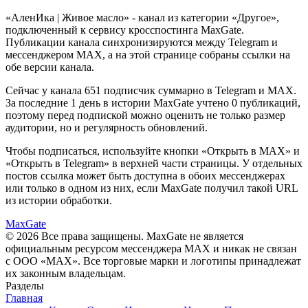
«
АленИка | Живое масло
» - канал из категории «
Другое
»,
подключенный к сервису кросспостинга MaxGate.
Публикации канала синхронизируются между Telegram и
мессенджером MAX, а на этой странице собраны ссылки на
обе версии канала.
Сейчас у канала
651 подписчик
суммарно в Telegram и MAX.
За последние
1
день
в истории MaxGate учтено
0
публикаций,
поэтому перед подпиской можно оценить не только размер
аудитории, но и регулярность обновлений.
Чтобы подписаться, используйте кнопки «Открыть в MAX» и
«Открыть в Telegram» в верхней части страницы. У отдельных
постов ссылка может быть доступна в обоих мессенджерах
или только в одном из них, если MaxGate получил такой URL
из истории обработки.
MaxGate
© 2026 Все права защищены. MaxGate не является
официальным ресурсом мессенджера MAX и никак не связан
с ООО «МАХ». Все торговые марки и логотипы принадлежат
их законным владельцам.
Разделы
Главная