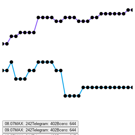
08.07
MAX:
242
Telegram:
402
Всего:
644
09.07
MAX:
242
Telegram:
402
Всего:
644