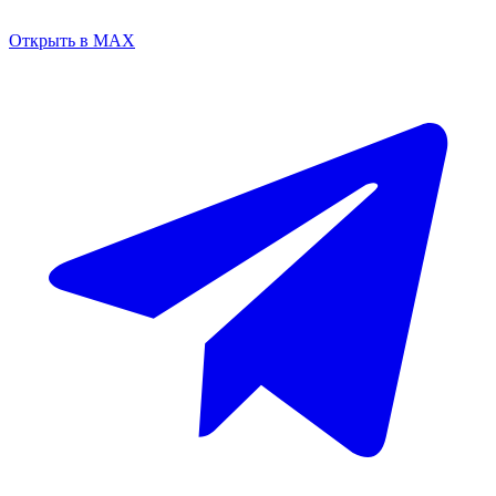
Открыть в MAX