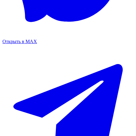
Открыть в MAX