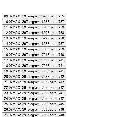
09.07
MAX:
39
Telegram:
696
Всего:
735
10.07
MAX:
39
Telegram:
698
Всего:
737
11.07
MAX:
39
Telegram:
700
Всего:
739
12.07
MAX:
39
Telegram:
699
Всего:
738
13.07
MAX:
39
Telegram:
699
Всего:
738
14.07
MAX:
39
Telegram:
698
Всего:
737
15.07
MAX:
39
Telegram:
700
Всего:
739
16.07
MAX:
39
Telegram:
701
Всего:
740
17.07
MAX:
39
Telegram:
702
Всего:
741
18.07
MAX:
39
Telegram:
702
Всего:
741
19.07
MAX:
39
Telegram:
702
Всего:
741
20.07
MAX:
39
Telegram:
703
Всего:
742
21.07
MAX:
39
Telegram:
703
Всего:
742
22.07
MAX:
39
Telegram:
703
Всего:
742
23.07
MAX:
39
Telegram:
702
Всего:
741
24.07
MAX:
39
Telegram:
703
Всего:
742
25.07
MAX:
39
Telegram:
706
Всего:
745
26.07
MAX:
39
Telegram:
709
Всего:
748
27.07
MAX:
39
Telegram:
709
Всего:
748