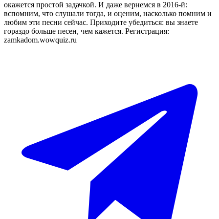
окажется простой задачкой. И даже вернемся в 2016-й:
вспомним, что слушали тогда, и оценим, насколько помним и
любим эти песни сейчас. Приходите убедиться: вы знаете
гораздо больше песен, чем кажется. Регистрация:
zamkadom.wowquiz.ru