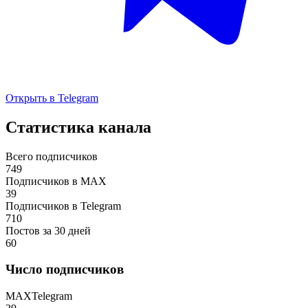
Открыть в Telegram
Статистика канала
Всего подписчиков
749
Подписчиков в MAX
39
Подписчиков в Telegram
710
Постов за 30 дней
60
Число подписчиков
MAX
Telegram