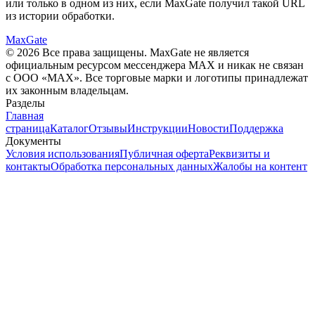
или только в одном из них, если MaxGate получил такой URL
из истории обработки.
MaxGate
© 2026 Все права защищены. MaxGate не является
официальным ресурсом мессенджера MAX и никак не связан
с ООО «МАХ». Все торговые марки и логотипы принадлежат
их законным владельцам.
Разделы
Главная
страница
Каталог
Отзывы
Инструкции
Новости
Поддержка
Документы
Условия использования
Публичная оферта
Реквизиты и
контакты
Обработка персональных данных
Жалобы на контент