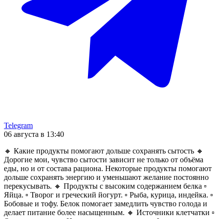
Telegram
06 августа в 13:40
🔸 Какие продукты помогают дольше сохранять сытость 🔸
Дорогие мои, чувство сытости зависит не только от объёма
еды, но и от состава рациона. Некоторые продукты помогают
дольше сохранять энергию и уменьшают желание постоянно
перекусывать. 🔸 Продукты с высоким содержанием белка ▫️
Яйца. ▫️ Творог и греческий йогурт. ▫️ Рыба, курица, индейка. ▫️
Бобовые и тофу. Белок помогает замедлить чувство голода и
делает питание более насыщенным. 🔸 Источники клетчатки ▫️