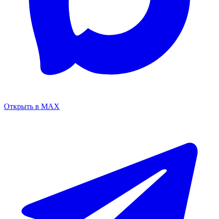
Открыть в MAX