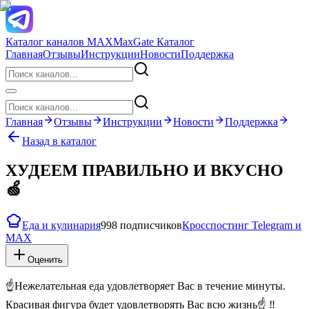
Каталог каналов MAX
MaxGate Каталог
Главная
Отзывы
Инструкции
Новости
Поддержка
Главная
Отзывы
Инструкции
Новости
Поддержка
Назад в каталог
ХУДЕЕМ ПРАВИЛЬНО И ВКУСНО
🍏
Еда и кулинария
998 подписчиков
Кросспостинг Telegram и
MAX
Оценить
☝️Нежелательная еда удовлетворяет Вас в течение минуты.
Красивая фигура будет удовлетворять Вас всю жизнь☝️ ‼️