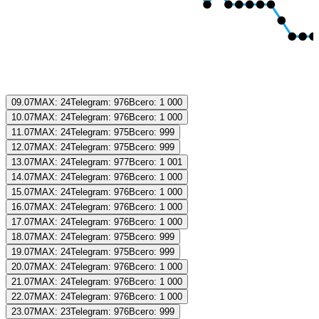
09.07
MAX:
24
Telegram:
976
Всего:
1 000
10.07
MAX:
24
Telegram:
976
Всего:
1 000
11.07
MAX:
24
Telegram:
975
Всего:
999
12.07
MAX:
24
Telegram:
975
Всего:
999
13.07
MAX:
24
Telegram:
977
Всего:
1 001
14.07
MAX:
24
Telegram:
976
Всего:
1 000
15.07
MAX:
24
Telegram:
976
Всего:
1 000
16.07
MAX:
24
Telegram:
976
Всего:
1 000
17.07
MAX:
24
Telegram:
976
Всего:
1 000
18.07
MAX:
24
Telegram:
975
Всего:
999
19.07
MAX:
24
Telegram:
975
Всего:
999
20.07
MAX:
24
Telegram:
976
Всего:
1 000
21.07
MAX:
24
Telegram:
976
Всего:
1 000
22.07
MAX:
24
Telegram:
976
Всего:
1 000
23.07
MAX:
23
Telegram:
976
Всего:
999