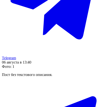
Telegram
06 августа в 13:40
Фото
:
1
Пост без текстового описания.