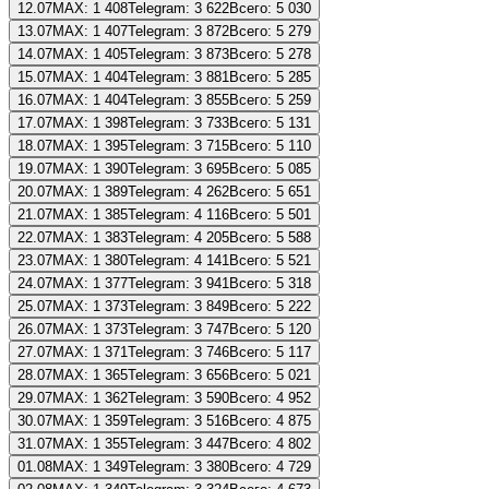
12.07
MAX:
1 408
Telegram:
3 622
Всего:
5 030
13.07
MAX:
1 407
Telegram:
3 872
Всего:
5 279
14.07
MAX:
1 405
Telegram:
3 873
Всего:
5 278
15.07
MAX:
1 404
Telegram:
3 881
Всего:
5 285
16.07
MAX:
1 404
Telegram:
3 855
Всего:
5 259
17.07
MAX:
1 398
Telegram:
3 733
Всего:
5 131
18.07
MAX:
1 395
Telegram:
3 715
Всего:
5 110
19.07
MAX:
1 390
Telegram:
3 695
Всего:
5 085
20.07
MAX:
1 389
Telegram:
4 262
Всего:
5 651
21.07
MAX:
1 385
Telegram:
4 116
Всего:
5 501
22.07
MAX:
1 383
Telegram:
4 205
Всего:
5 588
23.07
MAX:
1 380
Telegram:
4 141
Всего:
5 521
24.07
MAX:
1 377
Telegram:
3 941
Всего:
5 318
25.07
MAX:
1 373
Telegram:
3 849
Всего:
5 222
26.07
MAX:
1 373
Telegram:
3 747
Всего:
5 120
27.07
MAX:
1 371
Telegram:
3 746
Всего:
5 117
28.07
MAX:
1 365
Telegram:
3 656
Всего:
5 021
29.07
MAX:
1 362
Telegram:
3 590
Всего:
4 952
30.07
MAX:
1 359
Telegram:
3 516
Всего:
4 875
31.07
MAX:
1 355
Telegram:
3 447
Всего:
4 802
01.08
MAX:
1 349
Telegram:
3 380
Всего:
4 729