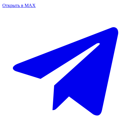
Открыть в MAX