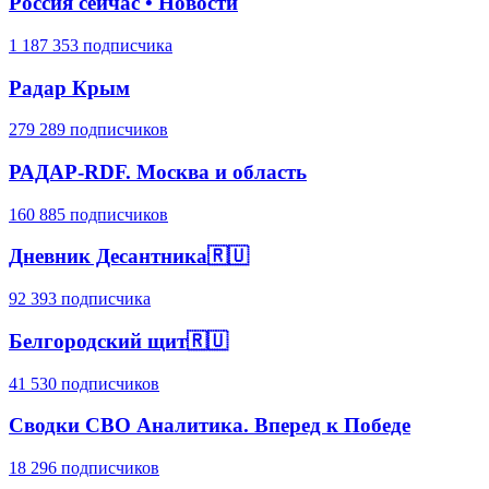
Россия сейчас • Новости
1 187 353 подписчика
Радар Крым
279 289 подписчиков
РАДАР-RDF. Москва и область
160 885 подписчиков
Дневник Десантника🇷🇺
92 393 подписчика
Белгородский щит🇷🇺
41 530 подписчиков
Сводки СВО Аналитика. Вперед к Победе
18 296 подписчиков