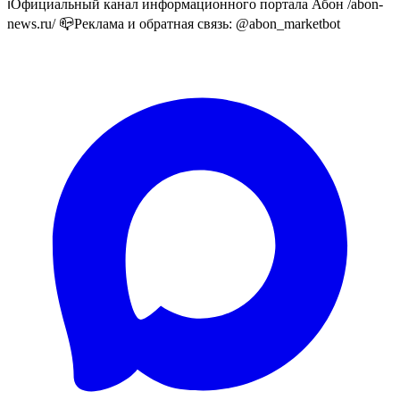
ℹ️Официальный канал информационного портала Абон /abon-
news.ru/ 📪Реклама и обратная связь: @abon_marketbot