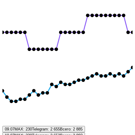
09.07
MAX:
230
Telegram:
2 655
Всего:
2 885