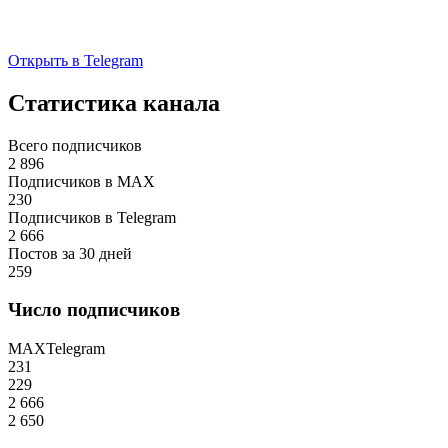
Открыть в Telegram
Статистика канала
Всего подписчиков
2 896
Подписчиков в MAX
230
Подписчиков в Telegram
2 666
Постов за 30 дней
259
Число подписчиков
MAX
Telegram
231
229
2 666
2 650