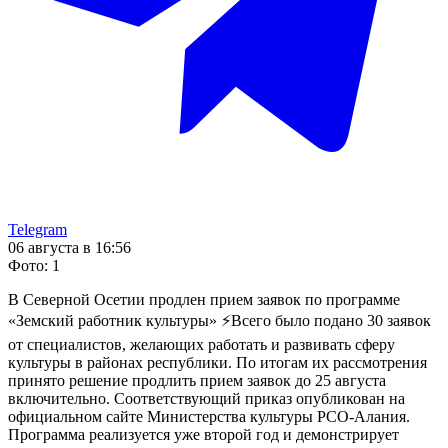
Telegram
06 августа в 16:56
Фото
:
1
В Северной Осетии продлен прием заявок по программе
«Земский работник культуры» ⚡️Всего было подано 30 заявок
от специалистов, желающих работать и развивать сферу
культуры в районах республики. По итогам их рассмотрения
принято решение продлить прием заявок до 25 августа
включительно. Соответствующий приказ опубликован на
официальном сайте Министерства культуры РСО-Алания.
Программа реализуется уже второй год и демонстрирует