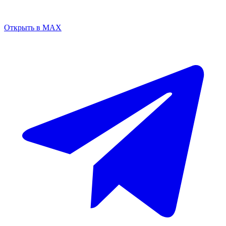
Открыть в MAX