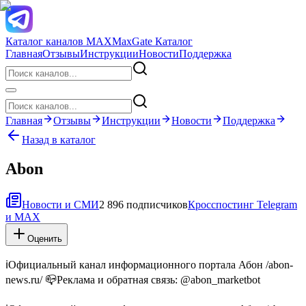
Каталог каналов MAX
MaxGate Каталог
Главная
Отзывы
Инструкции
Новости
Поддержка
Главная
Отзывы
Инструкции
Новости
Поддержка
Назад в каталог
Abon
Новости и СМИ
2 896 подписчиков
Кросспостинг Telegram
и MAX
Оценить
ℹ️Официальный канал информационного портала Абон /abon-
news.ru/ 📪Реклама и обратная связь: @abon_marketbot