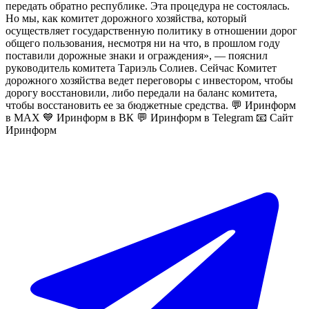
передать обратно республике. Эта процедура не состоялась.
Но мы, как комитет дорожного хозяйства, который
осуществляет государственную политику в отношении дорог
общего пользования, несмотря ни на что, в прошлом году
поставили дорожные знаки и ограждения», — пояснил
руководитель комитета Тариэль Солиев. Сейчас Комитет
дорожного хозяйства ведет переговоры с инвестором, чтобы
дорогу восстановили, либо передали на баланс комитета,
чтобы восстановить ее за бюджетные средства. 💬 Иринформ
в МАХ 💙 Иринформ в ВК 💬 Иринформ в Telegram 📧 Сайт
Иринформ