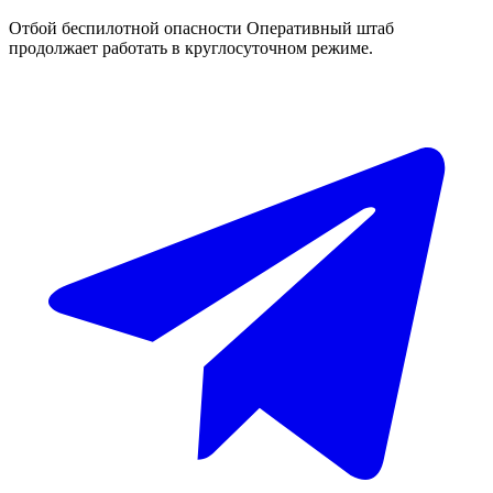
Отбой беспилотной опасности Оперативный штаб
продолжает работать в круглосуточном режиме.