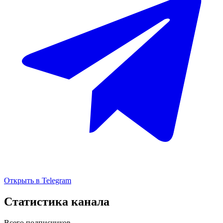
Открыть в Telegram
Статистика канала
Всего подписчиков