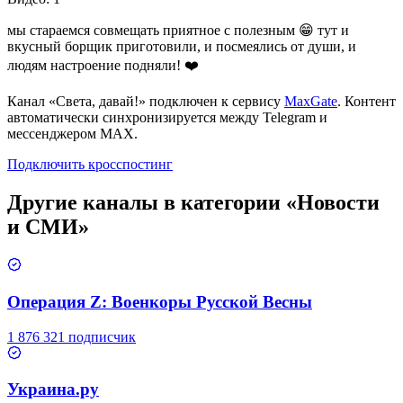
мы стараемся совмещать приятное с полезным 😁 тут и
вкусный борщик приготовили, и посмеялись от души, и
людям настроение подняли! ❤️
Канал «
Света, давай!
» подключен к сервису
MaxGate
. Контент
автоматически синхронизируется между Telegram и
мессенджером MAX.
Подключить кросспостинг
Другие каналы в категории «
Новости
и СМИ
»
Операция Z: Военкоры Русской Весны
1 876 321 подписчик
Украина.ру