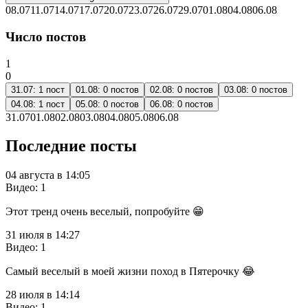
08.07
11.07
14.07
17.07
20.07
23.07
26.07
29.07
01.08
04.08
06.08
Число постов
1
0
31.07
:
1
пост
01.08
:
0
постов
02.08
:
0
постов
03.08
:
0
постов
04.08
:
1
пост
05.08
:
0
постов
06.08
:
0
постов
31.07
01.08
02.08
03.08
04.08
05.08
06.08
Последние посты
04 августа в 14:05
Видео
:
1
Этот тренд очень веселый, попробуйте 😁
31 июля в 14:27
Видео
:
1
Самый веселый в моей жизни поход в Пятерочку 😂
28 июля в 14:14
Видео
:
1