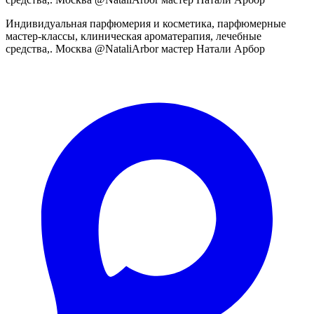
Индивидуальная парфюмерия и косметика, парфюмерные
мастер-классы, клиническая ароматерапия, лечебные
средства,. Москва @NataliArbor мастер Натали Арбор