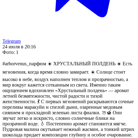
Telegram
24 июля в 20:16
Фото
:
1
#arborvenus_парфюм ☀️ ХРУСТАЛЬНЫЙ ПОЛДЕНЬ ☀️ Есть
мгновения, когда время словно замирает. ☀️ Солнце стоит
высоко в небе, воздух наполнен теплом и прозрачностью, а
мир вокруг кажется сотканным из света. Именно таким
ощущением вдохновлен «Хрустальный полдень» — аромат
летней безмятежности, чистой радости и тихой
женственности. 💃 С первых мгновений раскрываются сочные
переливы маракуйи и спелой дыни, озаренные медовым
сиянием и прохладной зеленью листа фиалки. 🍈🍯 Они
звучат легко и искристо, словно солнечные блики на
прозрачной воде. 💧 Постепенно аромат становится мягче.
Пудровая малина окутывает нежный жасмин, а тонкий штрих
шоколада придает композиции глубину и особое очарование.