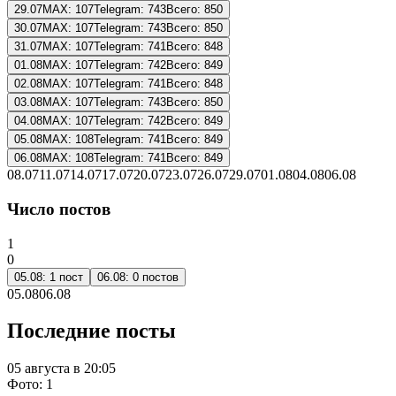
29.07
MAX:
107
Telegram:
743
Всего:
850
30.07
MAX:
107
Telegram:
743
Всего:
850
31.07
MAX:
107
Telegram:
741
Всего:
848
01.08
MAX:
107
Telegram:
742
Всего:
849
02.08
MAX:
107
Telegram:
741
Всего:
848
03.08
MAX:
107
Telegram:
743
Всего:
850
04.08
MAX:
107
Telegram:
742
Всего:
849
05.08
MAX:
108
Telegram:
741
Всего:
849
06.08
MAX:
108
Telegram:
741
Всего:
849
08.07
11.07
14.07
17.07
20.07
23.07
26.07
29.07
01.08
04.08
06.08
Число постов
1
0
05.08
:
1
пост
06.08
:
0
постов
05.08
06.08
Последние посты
05 августа в 20:05
Фото
:
1