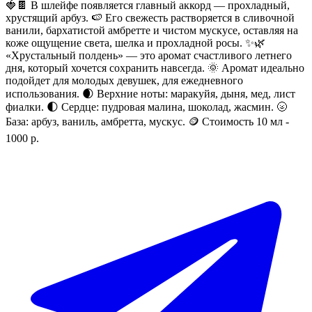
🍓🍫 В шлейфе появляется главный аккорд — прохладный,
хрустящий арбуз. 🍉 Его свежесть растворяется в сливочной
ванили, бархатистой амбретте и чистом мускусе, оставляя на
коже ощущение света, шелка и прохладной росы. ✨🌿
«Хрустальный полдень» — это аромат счастливого летнего
дня, который хочется сохранить навсегда. 🌞 Аромат идеально
подойдет для молодых девушек, для ежедневного
использования. 🌒 Верхние ноты: маракуйя, дыня, мед, лист
фиалки. 🌓 Сердце: пудровая малина, шоколад, жасмин. 🌝
База: арбуз, ваниль, амбретта, мускус. 🪙 Стоимость 10 мл -
1000 р.