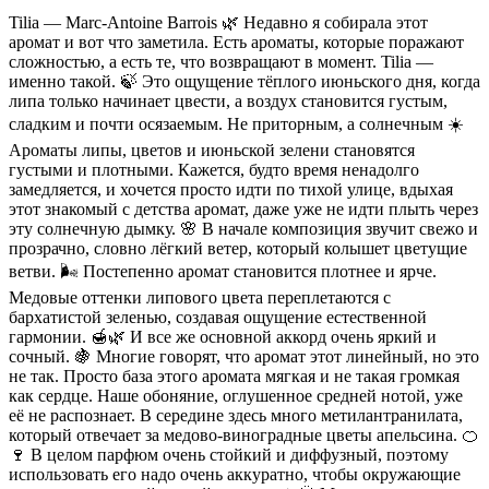
Tilia — Marc-Antoine Barrois 🌿 Недавно я собирала этот
аромат и вот что заметила. Есть ароматы, которые поражают
сложностью, а есть те, что возвращают в момент. Tilia —
именно такой. 🍃 Это ощущение тёплого июньского дня, когда
липа только начинает цвести, а воздух становится густым,
сладким и почти осязаемым. Не приторным, а солнечным ☀️
Ароматы липы, цветов и июньской зелени становятся
густыми и плотными. Кажется, будто время ненадолго
замедляется, и хочется просто идти по тихой улице, вдыхая
этот знакомый с детства аромат, даже уже не идти плыть через
эту солнечную дымку. 🌸 В начале композиция звучит свежо и
прозрачно, словно лёгкий ветер, который колышет цветущие
ветви. 🌬 Постепенно аромат становится плотнее и ярче.
Медовые оттенки липового цвета переплетаются с
бархатистой зеленью, создавая ощущение естественной
гармонии. 🍯🌿 И все же основной аккорд очень яркий и
сочный. 🍇 Многие говорят, что аромат этот линейный, но это
не так. Просто база этого аромата мягкая и не такая громкая
как сердце. Наше обоняние, оглушенное средней нотой, уже
её не распознает. В середине здесь много метилантранилата,
который отвечает за медово-виноградные цветы апельсина. 🍊
🍷 В целом парфюм очень стойкий и диффузный, поэтому
использовать его надо очень аккуратно, чтобы окружающие