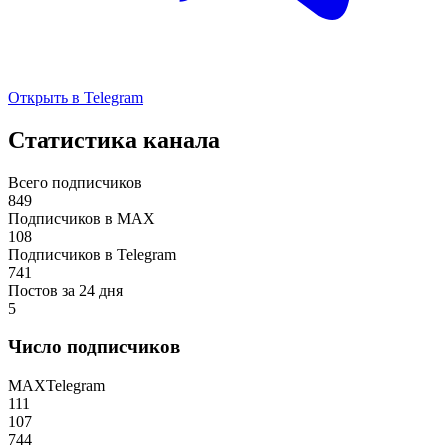
Открыть в Telegram
Статистика канала
Всего подписчиков
849
Подписчиков в MAX
108
Подписчиков в Telegram
741
Постов за 24 дня
5
Число подписчиков
MAX
Telegram
111
107
744