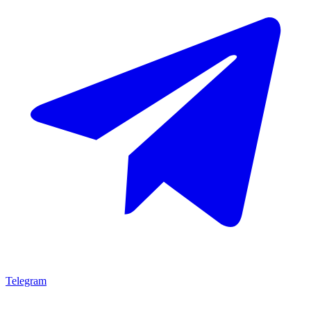
Telegram