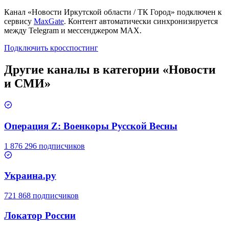
Канал «
Новости Иркутской области / ТК Город
» подключен к
сервису
MaxGate
. Контент автоматически синхронизируется
между Telegram и мессенджером MAX.
Подключить кросспостинг
Другие каналы в категории «
Новости
и СМИ
»
Операция Z: Военкоры Русской Весны
1 876 296 подписчиков
Украина.ру
721 868 подписчиков
Локатор России