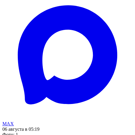
MAX
06 августа в 05:19
Фото
:
1