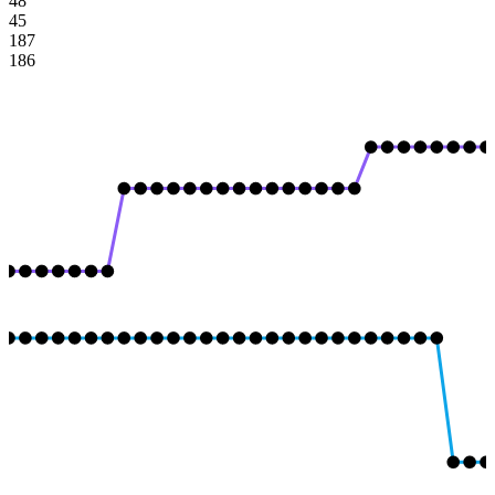
48
45
187
186