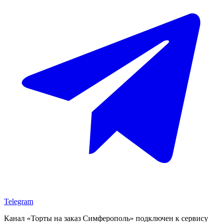
Telegram
Канал «
Торты на заказ Симферополь
» подключен к сервису