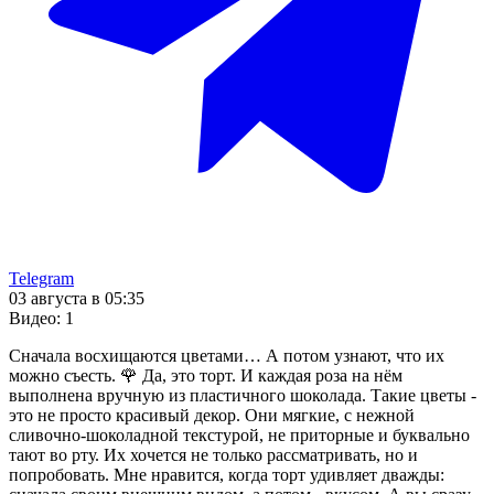
Telegram
03 августа в 05:35
Видео
:
1
Сначала восхищаются цветами… А потом узнают, что их
можно съесть. 🌹 Да, это торт. И каждая роза на нём
выполнена вручную из пластичного шоколада. Такие цветы -
это не просто красивый декор. Они мягкие, с нежной
сливочно-шоколадной текстурой, не приторные и буквально
тают во рту. Их хочется не только рассматривать, но и
попробовать. Мне нравится, когда торт удивляет дважды: