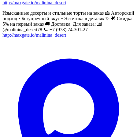
http://maxgate.io/malinina_desert
Изысканные десерты и стильные торты на заказ 🍰 Авторский
подход • Безупречный вкус • Эстетика в деталях ✨ 🎁 Скидка
5% на первый заказ 🚚 Доставка. Для заказа: 💌
@malinina_desert78 📞 +7 (978) 74-301-27
http://maxgate.io/malinina_desert