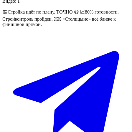
Видео
:
1
🏗️Стройка идёт по плану. ТОЧНО 😍 📈80% готовности.
Стройконтроль пройден. ЖК «Столицыно» всё ближе к
финишной прямой.