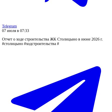
Telegram
07 июля в 07:33
Отчет о ходе строительства ЖК Столицыно в июне 2026 г.
#столицыно #ходстроительства #