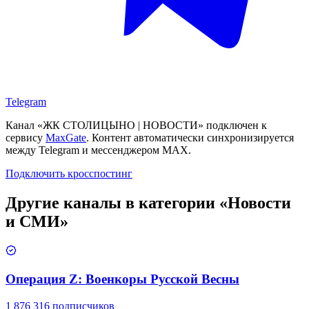
Telegram
Канал «
ЖК СТОЛИЦЫНО | НОВОСТИ
» подключен к
сервису
MaxGate
. Контент автоматически синхронизируется
между Telegram и мессенджером MAX.
Подключить кросспостинг
Другие каналы в категории «
Новости
и СМИ
»
Операция Z: Военкоры Русской Весны
1 876 316 подписчиков