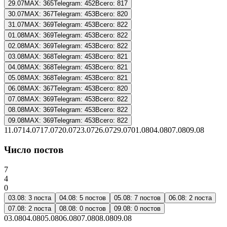
29.07
MAX:
365
Telegram:
452
Всего:
817
30.07
MAX:
367
Telegram:
453
Всего:
820
31.07
MAX:
369
Telegram:
453
Всего:
822
01.08
MAX:
369
Telegram:
453
Всего:
822
02.08
MAX:
369
Telegram:
453
Всего:
822
03.08
MAX:
368
Telegram:
453
Всего:
821
04.08
MAX:
368
Telegram:
453
Всего:
821
05.08
MAX:
368
Telegram:
453
Всего:
821
06.08
MAX:
367
Telegram:
453
Всего:
820
07.08
MAX:
369
Telegram:
453
Всего:
822
08.08
MAX:
369
Telegram:
453
Всего:
822
09.08
MAX:
369
Telegram:
453
Всего:
822
11.07
14.07
17.07
20.07
23.07
26.07
29.07
01.08
04.08
07.08
09.08
Число постов
7
4
0
03.08
:
3
поста
04.08
:
5
постов
05.08
:
7
постов
06.08
:
2
поста
07.08
:
2
поста
08.08
:
0
постов
09.08
:
0
постов
03.08
04.08
05.08
06.08
07.08
08.08
09.08