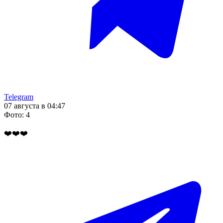
Telegram
07 августа в 04:47
Фото
:
4
❤️❤️❤️