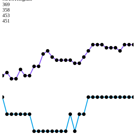
369
358
453
451