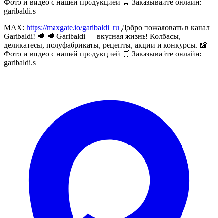
Фото и видео с нашей продукцией 🛒 Заказывайте онлайн:
garibaldi.s
МАХ:
https://maxgate.io/garibaldi_ru
Добро пожаловать в канал
Garibaldi! 🥩 🥩 Garibaldi — вкусная жизнь! Колбасы,
деликатесы, полуфабрикаты, рецепты, акции и конкурсы. 📸
Фото и видео с нашей продукцией 🛒 Заказывайте онлайн:
garibaldi.s