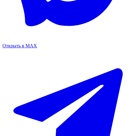
Открыть в MAX