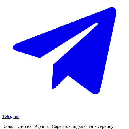
Telegram
Канал «
Детская Афиша | Саратов
» подключен к сервису