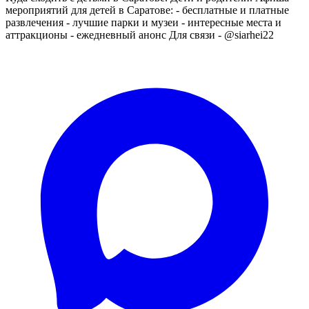
мероприятий для детей в Саратове: - бесплатные и платные
развлечения - лучшие парки и музеи - интересные места и
аттракционы - ежедневный анонс Для связи - @siarhei22