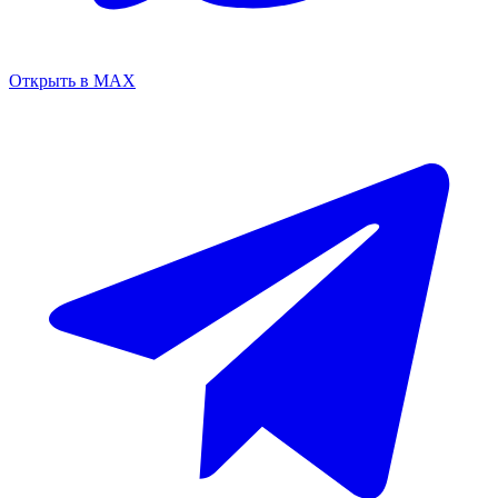
Открыть в MAX