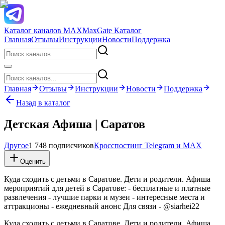
Каталог каналов MAX
MaxGate Каталог
Главная
Отзывы
Инструкции
Новости
Поддержка
Главная
Отзывы
Инструкции
Новости
Поддержка
Назад в каталог
Детская Афиша | Саратов
Другое
1 748 подписчиков
Кросспостинг Telegram и MAX
Оценить
Куда сходить с детьми в Саратове. Дети и родители. Афиша
мероприятий для детей в Саратове: - бесплатные и платные
развлечения - лучшие парки и музеи - интересные места и
аттракционы - ежедневный анонс Для связи - @siarhei22
Куда сходить с детьми в Саратове. Дети и родители. Афиша