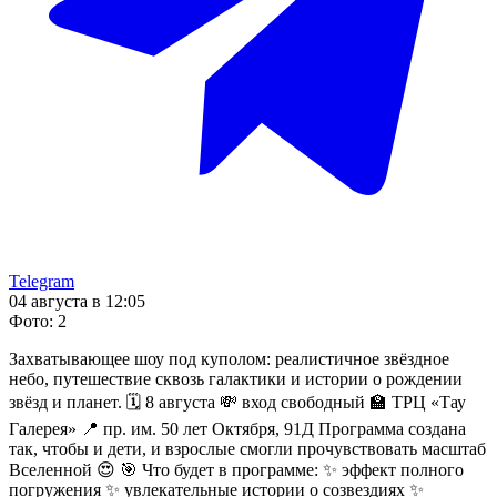
Telegram
04 августа в 12:05
Фото
:
2
Захватывающее шоу под куполом: реалистичное звёздное
небо, путешествие сквозь галактики и истории о рождении
звёзд и планет. 🗓 8 августа 💸 вход свободный 🏫 ТРЦ «Тау
Галерея» 📍 пр. им. 50 лет Октября, 91Д Программа создана
так, чтобы и дети, и взрослые смогли прочувствовать масштаб
Вселенной 😍 🎯 Что будет в программе: ✨ эффект полного
погружения ✨ увлекательные истории о созвездиях ✨