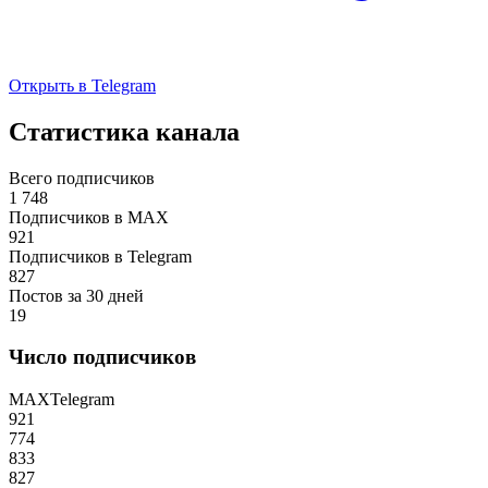
Открыть в Telegram
Статистика канала
Всего подписчиков
1 748
Подписчиков в MAX
921
Подписчиков в Telegram
827
Постов за 30 дней
19
Число подписчиков
MAX
Telegram
921
774
833
827