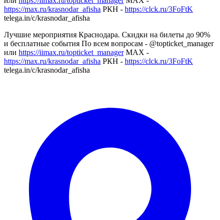
или
https://iimax.ru/topticket_manager
MAX -
https://max.ru/krasnodar_afisha
РКН -
https://clck.ru/3FoFtK
telega.in/c/krasnodar_afisha
Лучшие мероприятия Краснодара. Скидки на билеты до 90%
и бесплатные события По всем вопросам - @topticket_manager
или
https://iimax.ru/topticket_manager
MAX -
https://max.ru/krasnodar_afisha
РКН -
https://clck.ru/3FoFtK
telega.in/c/krasnodar_afisha