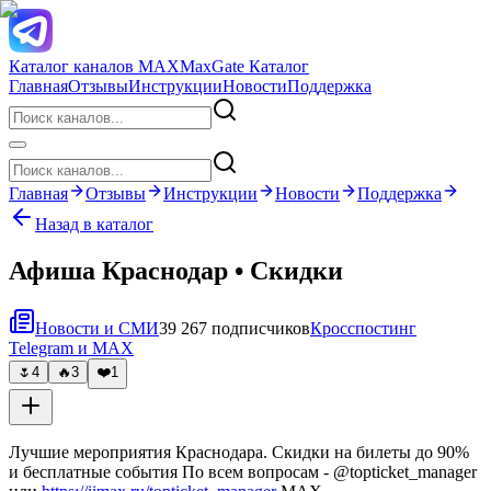
Каталог каналов MAX
MaxGate Каталог
Главная
Отзывы
Инструкции
Новости
Поддержка
Главная
Отзывы
Инструкции
Новости
Поддержка
Назад в каталог
Афиша Краснодар • Скидки
Новости и СМИ
39 267 подписчиков
Кросспостинг
Telegram и MAX
🌷
4
🔥
3
❤️
1
Лучшие мероприятия Краснодара. Скидки на билеты до 90%
и бесплатные события По всем вопросам - @topticket_manager