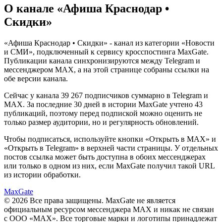
О канале «
Афиша Краснодар •
Скидки
»
«
Афиша Краснодар • Скидки
» - канал из категории «
Новости
и СМИ
», подключенный к сервису кросспостинга MaxGate.
Публикации канала синхронизируются между Telegram и
мессенджером MAX, а на этой странице собраны ссылки на
обе версии канала.
Сейчас у канала
39 267 подписчиков
суммарно в Telegram и
MAX. За последние
30
дней
в истории MaxGate учтено
43
публикаций, поэтому перед подпиской можно оценить не
только размер аудитории, но и регулярность обновлений.
Чтобы подписаться, используйте кнопки «Открыть в MAX» и
«Открыть в Telegram» в верхней части страницы. У отдельных
постов ссылка может быть доступна в обоих мессенджерах
или только в одном из них, если MaxGate получил такой URL
из истории обработки.
MaxGate
© 2026 Все права защищены. MaxGate не является
официальным ресурсом мессенджера MAX и никак не связан
с ООО «МАХ». Все торговые марки и логотипы принадлежат