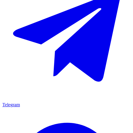
Telegram