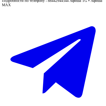
Подробности по телефону - 88442944544 Афиша TG • Афиша
MAX