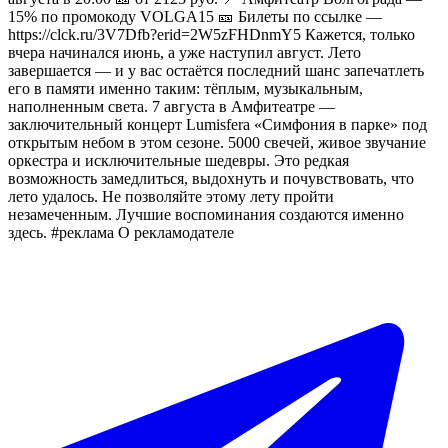
15% по промокоду VOLGA15 🎫 Билеты по ссылке —
https://clck.ru/3V7Dfb?erid=2W5zFHDnmY5 Кажется, только
вчера начинался июнь, а уже наступил август. Лето
завершается — и у вас остаётся последний шанс запечатлеть
его в памяти именно таким: тёплым, музыкальным,
наполненным света. 7 августа в Амфитеатре —
заключительный концерт Lumisfera «Симфония в парке» под
открытым небом в этом сезоне. 5000 свечей, живое звучание
оркестра и исключительные шедевры. Это редкая
возможность замедлиться, выдохнуть и почувствовать, что
лето удалось. Не позволяйте этому лету пройти
незамеченным. Лучшие воспоминания создаются именно
здесь. #реклама О рекламодателе