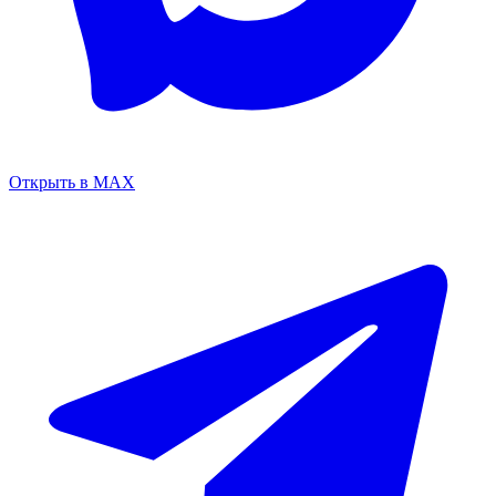
Открыть в MAX