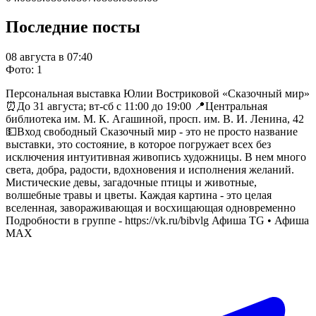
Последние посты
08 августа в 07:40
Фото
:
1
Персональная выставка Юлии Востриковой «Сказочный мир»
⏰До 31 августа; вт-сб с 11:00 до 19:00 📍Центральная
библиотека им. М. К. Агашиной, просп. им. В. И. Ленина, 42
💵Вход свободный Сказочный мир - это не просто название
выставки, это состояние, в которое погружает всех без
исключения интуитивная живопись художницы. В нем много
света, добра, радости, вдохновения и исполнения желаний.
Мистические девы, загадочные птицы и животные,
волшебные травы и цветы. Каждая картина - это целая
вселенная, завораживающая и восхищающая одновременно
Подробности в группе - https://vk.ru/bibvlg Афиша TG • Афиша
MAX