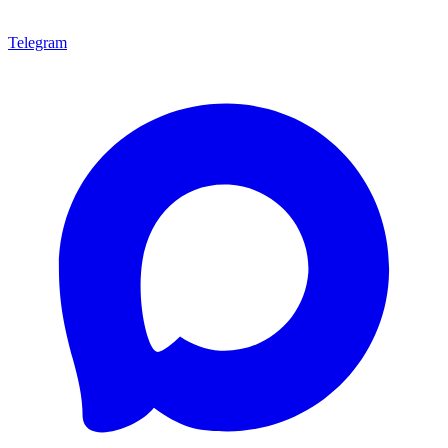
Telegram