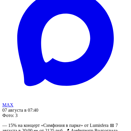
MAX
07 августа в 07:40
Фото
:
3
— 15% на концерт «Симфония в парке» от Lumisfera 📅 7
августа в 20:00 🎫 от 2125 руб. 📍 Амфитеатр Волгограда —