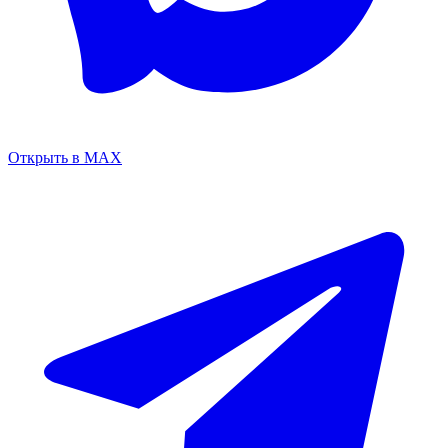
Открыть в MAX