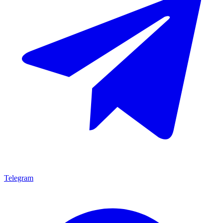
Telegram