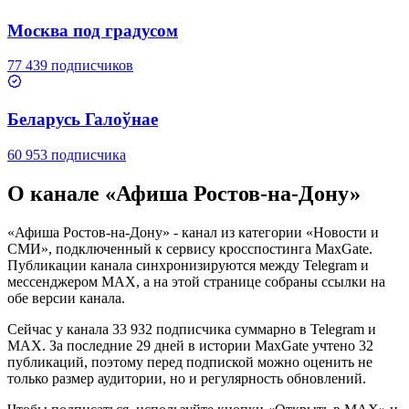
Москва под градусом
77 439 подписчиков
Беларусь Галоўнае
60 953 подписчика
О канале «
Афиша Ростов-на-Дону
»
«
Афиша Ростов-на-Дону
» - канал из категории «
Новости и
СМИ
», подключенный к сервису кросспостинга MaxGate.
Публикации канала синхронизируются между Telegram и
мессенджером MAX, а на этой странице собраны ссылки на
обе версии канала.
Сейчас у канала
33 932 подписчика
суммарно в Telegram и
MAX. За последние
29
дней
в истории MaxGate учтено
32
публикаций, поэтому перед подпиской можно оценить не
только размер аудитории, но и регулярность обновлений.