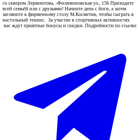
со сквером Лермонтова, -Филимоновская ул., 156 Приходите
всей семьёй или с друзьями! Начните день с йоги, а затем
загляните к фирменному столу М.Косметик, чтобы сыграть в
настольный теннис. За участие в спортивных активностях
вас ждут приятные бонусы и скидки. Подробности по ссылке