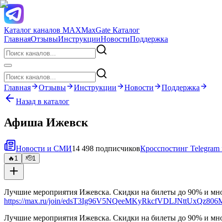
Каталог каналов MAX
MaxGate Каталог
Главная
Отзывы
Инструкции
Новости
Поддержка
Главная
Отзывы
Инструкции
Новости
Поддержка
Назад в каталог
Афиша Ижевск
Новости и СМИ
14 498 подписчиков
Кросспостинг Telegra
🔥
1
🫡
1
Лучшие мероприятия Ижевска. Скидки на билеты до 90% и мно
https://max.ru/join/edsT3Ig96V5NQeeMKyRkcfVDLJNttUxQz80
Лучшие мероприятия Ижевска. Скидки на билеты до 90% и мно