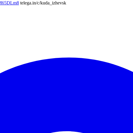
6M65DLm8
telega.in/c/kuda_izhevsk