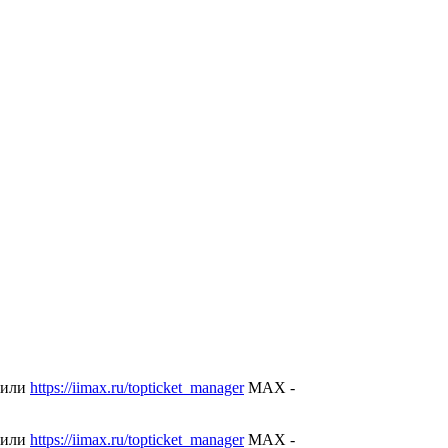
 или
https://iimax.ru/topticket_manager
MAX -
 или
https://iimax.ru/topticket_manager
MAX -