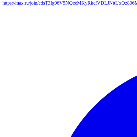
https://max.ru/join/edsT3Ig96V5NQeeMKyRkcfVDLJNttUxQz80