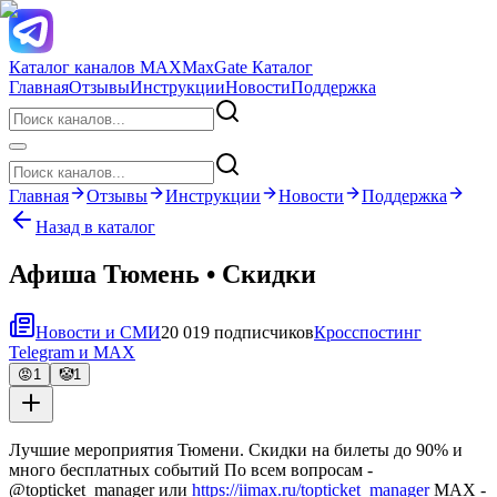
Каталог каналов MAX
MaxGate Каталог
Главная
Отзывы
Инструкции
Новости
Поддержка
Главная
Отзывы
Инструкции
Новости
Поддержка
Назад в каталог
Афиша Тюмень • Скидки
Новости и СМИ
20 019 подписчиков
Кросспостинг
Telegram и MAX
😡
1
🤡
1
Лучшие мероприятия Тюмени. Скидки на билеты до 90% и
много бесплатных событий По всем вопросам -
@topticket_manager или
https://iimax.ru/topticket_manager
MAX -