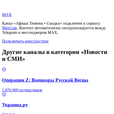
MAX
Канал «
Афиша Тюмень • Скидки
» подключен к сервису
MaxGate
. Контент автоматически синхронизируется между
Telegram и мессенджером MAX.
Подключить кросспостинг
Другие каналы в категории «
Новости
и СМИ
»
Операция Z: Военкоры Русской Весны
1 876 069 подписчиков
Украина.ру