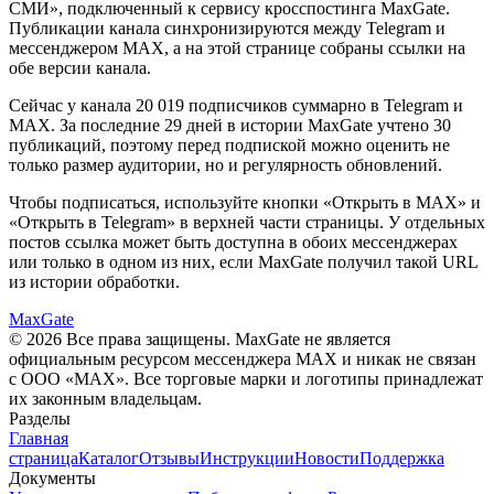
СМИ
», подключенный к сервису кросспостинга MaxGate.
Публикации канала синхронизируются между Telegram и
мессенджером MAX, а на этой странице собраны ссылки на
обе версии канала.
Сейчас у канала
20 019 подписчиков
суммарно в Telegram и
MAX. За последние
29
дней
в истории MaxGate учтено
30
публикаций, поэтому перед подпиской можно оценить не
только размер аудитории, но и регулярность обновлений.
Чтобы подписаться, используйте кнопки «Открыть в MAX» и
«Открыть в Telegram» в верхней части страницы. У отдельных
постов ссылка может быть доступна в обоих мессенджерах
или только в одном из них, если MaxGate получил такой URL
из истории обработки.
MaxGate
© 2026 Все права защищены. MaxGate не является
официальным ресурсом мессенджера MAX и никак не связан
с ООО «МАХ». Все торговые марки и логотипы принадлежат
их законным владельцам.
Разделы
Главная
страница
Каталог
Отзывы
Инструкции
Новости
Поддержка
Документы