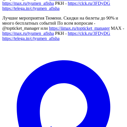
https://max.ru/tyumen_afisha
РКН -
https://clck.ru/3FDyDG
https://telega.in/c/tyumen_afisha
Лучшие мероприятия Тюмени. Скидки на билеты до 90% и
много бесплатных событий По всем вопросам -
@topticket_manager или
https://iimax.ru/topticket_manager
MAX -
https://max.ru/tyumen_afisha
РКН -
https://clck.ru/3FDyDG
https://telega.in/c/tyumen_afisha