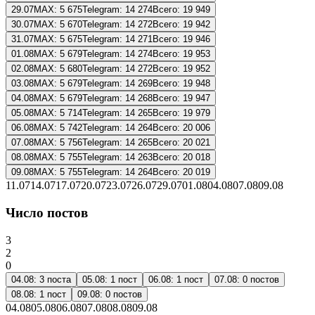
29.07
MAX:
5 675
Telegram:
14 274
Всего:
19 949
30.07
MAX:
5 670
Telegram:
14 272
Всего:
19 942
31.07
MAX:
5 675
Telegram:
14 271
Всего:
19 946
01.08
MAX:
5 679
Telegram:
14 274
Всего:
19 953
02.08
MAX:
5 680
Telegram:
14 272
Всего:
19 952
03.08
MAX:
5 679
Telegram:
14 269
Всего:
19 948
04.08
MAX:
5 679
Telegram:
14 268
Всего:
19 947
05.08
MAX:
5 714
Telegram:
14 265
Всего:
19 979
06.08
MAX:
5 742
Telegram:
14 264
Всего:
20 006
07.08
MAX:
5 756
Telegram:
14 265
Всего:
20 021
08.08
MAX:
5 755
Telegram:
14 263
Всего:
20 018
09.08
MAX:
5 755
Telegram:
14 264
Всего:
20 019
11.07
14.07
17.07
20.07
23.07
26.07
29.07
01.08
04.08
07.08
09.08
Число постов
3
2
0
04.08
:
3
поста
05.08
:
1
пост
06.08
:
1
пост
07.08
:
0
постов
08.08
:
1
пост
09.08
:
0
постов
04.08
05.08
06.08
07.08
08.08
09.08