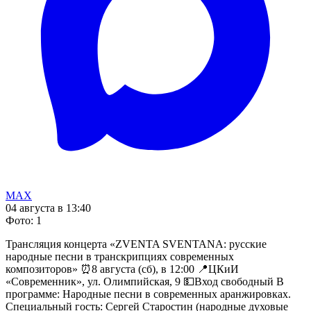
MAX
04 августа в 13:40
Фото
:
1
Трансляция концерта «ZVENTA SVENTANA: русские
народные песни в транскрипциях современных
композиторов» ⏰8 августа (сб), в 12:00 📍ЦКиИ
«Современник», ул. Олимпийская, 9 💵Вход свободный В
программе: Народные песни в современных аранжировках.
Специальный гость: Сергей Старостин (народные духовые