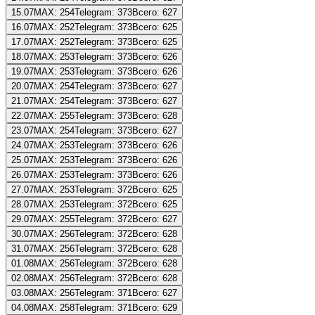
15.07
MAX:
254
Telegram:
373
Всего:
627
16.07
MAX:
252
Telegram:
373
Всего:
625
17.07
MAX:
252
Telegram:
373
Всего:
625
18.07
MAX:
253
Telegram:
373
Всего:
626
19.07
MAX:
253
Telegram:
373
Всего:
626
20.07
MAX:
254
Telegram:
373
Всего:
627
21.07
MAX:
254
Telegram:
373
Всего:
627
22.07
MAX:
255
Telegram:
373
Всего:
628
23.07
MAX:
254
Telegram:
373
Всего:
627
24.07
MAX:
253
Telegram:
373
Всего:
626
25.07
MAX:
253
Telegram:
373
Всего:
626
26.07
MAX:
253
Telegram:
373
Всего:
626
27.07
MAX:
253
Telegram:
372
Всего:
625
28.07
MAX:
253
Telegram:
372
Всего:
625
29.07
MAX:
255
Telegram:
372
Всего:
627
30.07
MAX:
256
Telegram:
372
Всего:
628
31.07
MAX:
256
Telegram:
372
Всего:
628
01.08
MAX:
256
Telegram:
372
Всего:
628
02.08
MAX:
256
Telegram:
372
Всего:
628
03.08
MAX:
256
Telegram:
371
Всего:
627
04.08
MAX:
258
Telegram:
371
Всего:
629