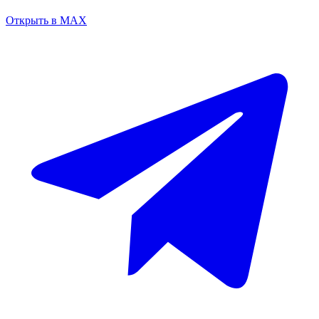
Открыть в MAX