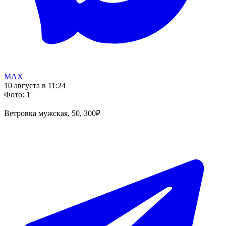
MAX
10 августа в 11:24
Фото
:
1
Ветровка мужская, 50, 300₽