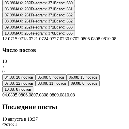
05.08
MAX:
259
Telegram:
371
Всего:
630
06.08
MAX:
260
Telegram:
371
Всего:
631
07.08
MAX:
261
Telegram:
371
Всего:
632
08.08
MAX:
261
Telegram:
371
Всего:
632
09.08
MAX:
262
Telegram:
371
Всего:
633
10.08
MAX:
265
Telegram:
370
Всего:
635
12.07
15.07
18.07
21.07
24.07
27.07
30.07
02.08
05.08
08.08
10.08
Число постов
13
7
0
04.08
:
10
постов
05.08
:
5
постов
06.08
:
13
постов
07.08
:
12
постов
08.08
:
11
постов
09.08
:
0
постов
10.08
:
8
постов
04.08
05.08
06.08
07.08
08.08
09.08
10.08
Последние посты
10 августа в 13:37
Фото
:
1