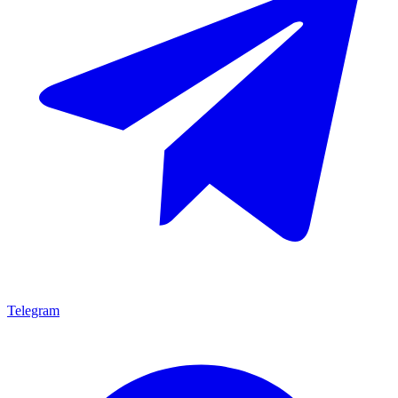
Telegram