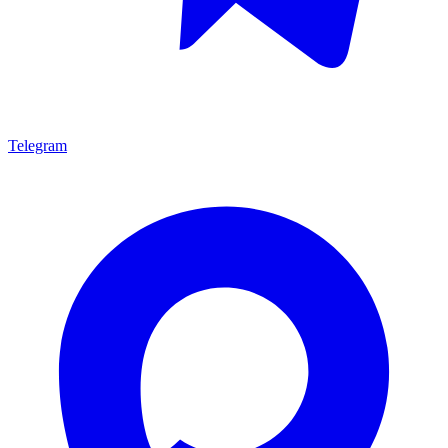
Telegram