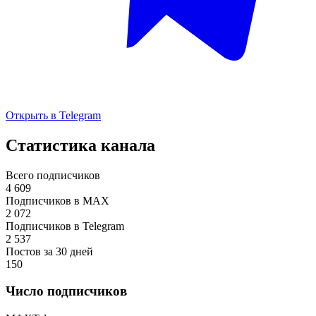
Открыть в Telegram
Статистика канала
Всего подписчиков
4 609
Подписчиков в MAX
2 072
Подписчиков в Telegram
2 537
Постов за 30 дней
150
Число подписчиков