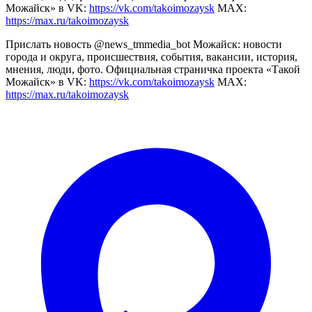
Можайск» в VK:
https://vk.com/takoimozaysk
МАХ:
https://max.ru/takoimozaysk
Прислать новость @news_tmmedia_bot Можайск: новости
города и округа, происшествия, события, вакансии, история,
мнения, люди, фото. Официальная страничка проекта «Такой
Можайск» в VK:
https://vk.com/takoimozaysk
МАХ:
https://max.ru/takoimozaysk