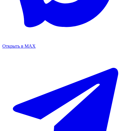
Открыть в MAX