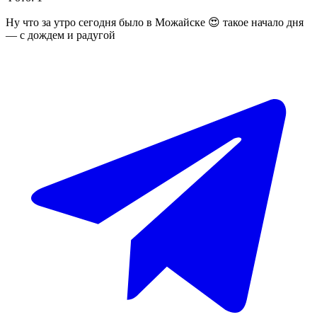
Ну что за утро сегодня было в Можайске 😍 такое начало дня
— с дождем и радугой