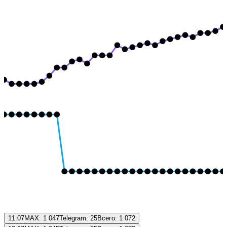
11.07
MAX:
1 047
Telegram:
25
Всего:
1 072