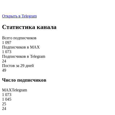
Открыть в Telegram
Статистика канала
Всего подписчиков
1 097
Подписчиков в MAX
1 073
Подписчиков в Telegram
24
Постов за 29 дней
49
Число подписчиков
MAX
Telegram
1 073
1 045
25
24