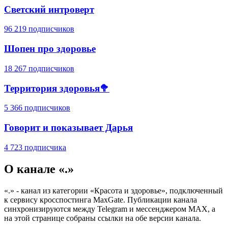
Светский интроверт
96 219 подписчиков
Шопен про здоровье
18 267 подписчиков
Территория здоровья🥦
5 366 подписчиков
Говорит и показывает Дарья
4 723 подписчика
О канале «
.
»
«
.
» - канал из категории «
Красота и здоровье
», подключенный
к сервису кросспостинга MaxGate. Публикации канала
синхронизируются между Telegram и мессенджером MAX, а
на этой странице собраны ссылки на обе версии канала.