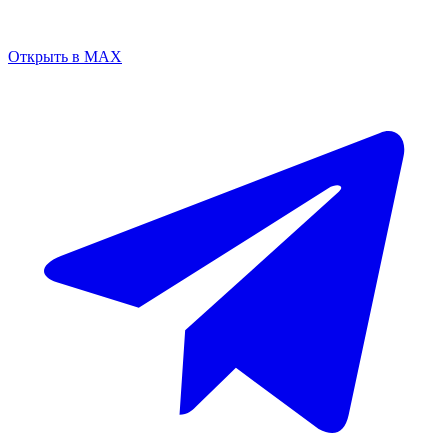
Открыть в MAX