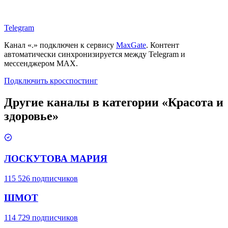
Telegram
Канал «
.
» подключен к сервису
MaxGate
. Контент
автоматически синхронизируется между Telegram и
мессенджером MAX.
Подключить кросспостинг
Другие каналы в категории «
Красота и
здоровье
»
ЛОСКУТОВА МАРИЯ
115 526 подписчиков
ШМОТ
114 729 подписчиков