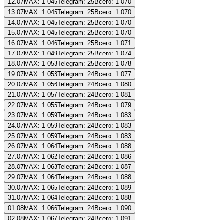
12.07
MAX:
1 045
Telegram:
25
Всего:
1 070
13.07
MAX:
1 045
Telegram:
25
Всего:
1 070
14.07
MAX:
1 045
Telegram:
25
Всего:
1 070
15.07
MAX:
1 045
Telegram:
25
Всего:
1 070
16.07
MAX:
1 046
Telegram:
25
Всего:
1 071
17.07
MAX:
1 049
Telegram:
25
Всего:
1 074
18.07
MAX:
1 053
Telegram:
25
Всего:
1 078
19.07
MAX:
1 053
Telegram:
24
Всего:
1 077
20.07
MAX:
1 056
Telegram:
24
Всего:
1 080
21.07
MAX:
1 057
Telegram:
24
Всего:
1 081
22.07
MAX:
1 055
Telegram:
24
Всего:
1 079
23.07
MAX:
1 059
Telegram:
24
Всего:
1 083
24.07
MAX:
1 059
Telegram:
24
Всего:
1 083
25.07
MAX:
1 059
Telegram:
24
Всего:
1 083
26.07
MAX:
1 064
Telegram:
24
Всего:
1 088
27.07
MAX:
1 062
Telegram:
24
Всего:
1 086
28.07
MAX:
1 063
Telegram:
24
Всего:
1 087
29.07
MAX:
1 064
Telegram:
24
Всего:
1 088
30.07
MAX:
1 065
Telegram:
24
Всего:
1 089
31.07
MAX:
1 064
Telegram:
24
Всего:
1 088
01.08
MAX:
1 066
Telegram:
24
Всего:
1 090
02.08
MAX:
1 067
Telegram:
24
Всего:
1 091