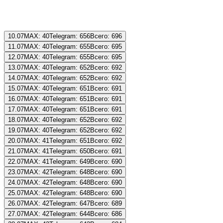
10.07
MAX:
40
Telegram:
656
Всего:
696
11.07
MAX:
40
Telegram:
655
Всего:
695
12.07
MAX:
40
Telegram:
655
Всего:
695
13.07
MAX:
40
Telegram:
652
Всего:
692
14.07
MAX:
40
Telegram:
652
Всего:
692
15.07
MAX:
40
Telegram:
651
Всего:
691
16.07
MAX:
40
Telegram:
651
Всего:
691
17.07
MAX:
40
Telegram:
651
Всего:
691
18.07
MAX:
40
Telegram:
652
Всего:
692
19.07
MAX:
40
Telegram:
652
Всего:
692
20.07
MAX:
41
Telegram:
651
Всего:
692
21.07
MAX:
41
Telegram:
650
Всего:
691
22.07
MAX:
41
Telegram:
649
Всего:
690
23.07
MAX:
42
Telegram:
648
Всего:
690
24.07
MAX:
42
Telegram:
648
Всего:
690
25.07
MAX:
42
Telegram:
648
Всего:
690
26.07
MAX:
42
Telegram:
647
Всего:
689
27.07
MAX:
42
Telegram:
644
Всего:
686