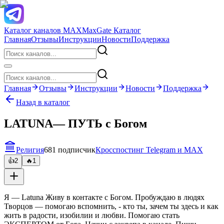
Каталог каналов MAX
MaxGate Каталог
Главная
Отзывы
Инструкции
Новости
Поддержка
Главная
Отзывы
Инструкции
Новости
Поддержка
Назад в каталог
LATUNA— ПУТЬ с Богом
Религия
681 подписчик
Кросспостинг Telegram и MAX
👍
2
🔥
1
Я — Latuna Живу в контакте с Богом. Пробуждаю в людях
Творцов — помогаю вспомнить, - кто ты, зачем ты здесь и как
жить в радости, изобилии и любви. Помогаю стать