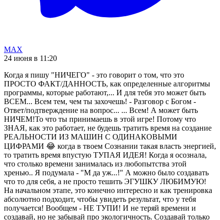
MAX
24 июня в 11:20
Когда я пишу "НИЧЕГО" - это говорит о том, что это
ПРОСТО ФАКТ/ДАННОСТЬ, как определенные алгоритмы
программы, которые работают,... И для тебя это может быть
ВСЕМ... Всем тем, чем ты захочешь! - Разговор с Богом -
Ответ/подтверждение на вопрос... ... Всем! А может быть
НИЧЕМ!То что ты принимаешь в этой игре! Потому что
ЗНАЯ, как это работает, не будешь тратить время на создание
РЕАЛЬНОСТИ ИЗ МАШИН С ОДИНАКОВЫМИ
ЦИФРАМИ 😂 когда в твоем Сознании такая власть энергией,
то тратить время впустую ТУПАЯ ИДЕЯ! Когда я осознала,
что столько времени занималась из любопытства этой
хренью.. Я подумала - "М да уж...!" А можно было создавать
что то для себя, а не просто тешить ЭГУШКУ ЛЮБИМУЮ!
На начальном этапе, это конечно интересно и как тренировка
абсолютно подходит, чтобы увидеть результат, что у тебя
получается! Вообщем - НЕ ТУПИ! И не теряй времени и
создавай, но не забывай про экологичность. Создавай только