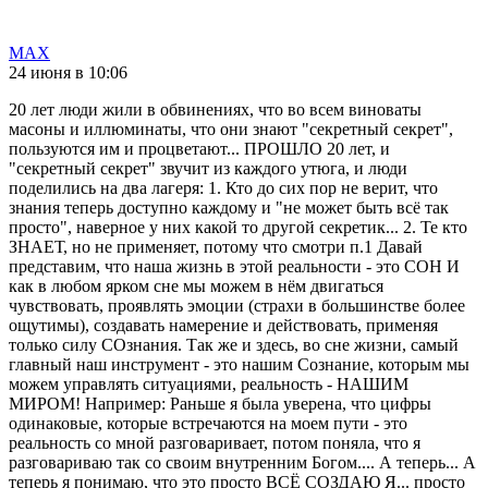
MAX
24 июня в 10:06
20 лет люди жили в обвинениях, что во всем виноваты
масоны и иллюминаты, что они знают "секретный секрет",
пользуются им и процветают... ПРОШЛО 20 лет, и
"секретный секрет" звучит из каждого утюга, и люди
поделились на два лагеря: 1. Кто до сих пор не верит, что
знания теперь доступно каждому и "не может быть всё так
просто", наверное у них какой то другой секретик... 2. Те кто
ЗНАЕТ, но не применяет, потому что смотри п.1 Давай
представим, что наша жизнь в этой реальности - это СОН И
как в любом ярком сне мы можем в нём двигаться
чувствовать, проявлять эмоции (страхи в большинстве более
ощутимы), создавать намерение и действовать, применяя
только силу СОзнания. Так же и здесь, во сне жизни, самый
главный наш инструмент - это нашим Сознание, которым мы
можем управлять ситуациями, реальность - НАШИМ
МИРОМ! Например: Раньше я была уверена, что цифры
одинаковые, которые встречаются на моем пути - это
реальность со мной разговаривает, потом поняла, что я
разговариваю так со своим внутренним Богом.... А теперь... А
теперь я понимаю, что это просто ВСЁ СОЗДАЮ Я... просто