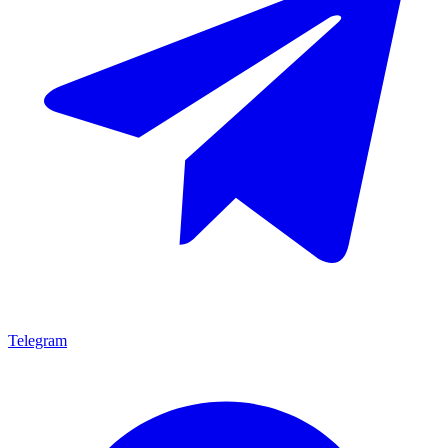
Telegram