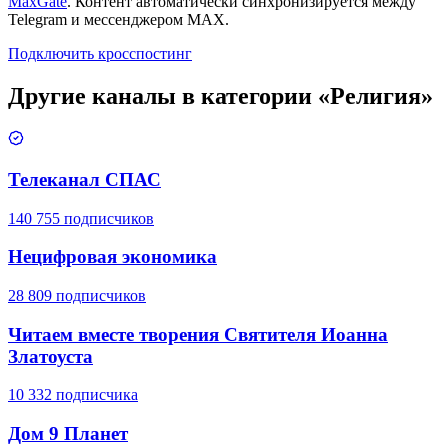
MaxGate
. Контент автоматически синхронизируется между
Telegram и мессенджером MAX.
Подключить кросспостинг
Другие каналы в категории «
Религия
»
Телеканал СПАС
140 755 подписчиков
Нецифровая экономика
28 809 подписчиков
Читаем вместе творения Святителя Иоанна
Златоуста
10 332 подписчика
Дом 9 Планет