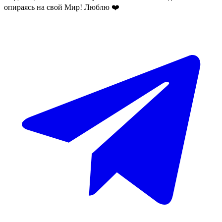
опираясь на свой Мир! Люблю ❤️