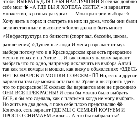
чтобы ВЫБРАТЬ ДЛЯ СЕБЯ НАИЛУЧШИЙ Я сейчас долблю
себе мозг 🧠 «А ГДЕ БЫ Я ХОТЕЛА ЖИТЬ?!» и вариантов
множество, в разных ракурсах … Мои критерии выбора: ⭐️
Хочу жить в горах и смотреть на них из дома, чтобы они были
величественные и высокие ⭐️Земли должно быть много
⭐️Инфраструктура по близости (спорт зал, бассейн, школа,
развлечения) ⭐️Душевные люди И меня разрывает от мук
выбора потому что и в Краснодарском крае есть прекрасное
место в горах и на Алтае … И как только я нахожу вариант
выбрать что то одно, например исключить из выбора Алтай
так как там комары и мошки, как вижу в объявлениях «ЗДЕСЬ
НЕТ КОМАРОВ И МОШКИ СОВСЕМ» 🤦‍♀️ Но, есть и другие
варианты там где можно остаться на Урале и выстроить здесь
что то прекрасное! И сколько бы вариантов мне не приходило
ОНИ ВСЕ ПРЕКРАСНЫ! И если бы можно было выбрать
ВСЕ, я бы это сделала, как с платьями когда не могу выбрать.
Но жить на два дома, я пока себе плохо представляю 😂
Конечно, есть вариант ГДЕ МЫ С СЕМЬЕЙ КОЧУЕМ И
ПРОСТО СНИМАЕМ жилье… А что бы выбрала ты?