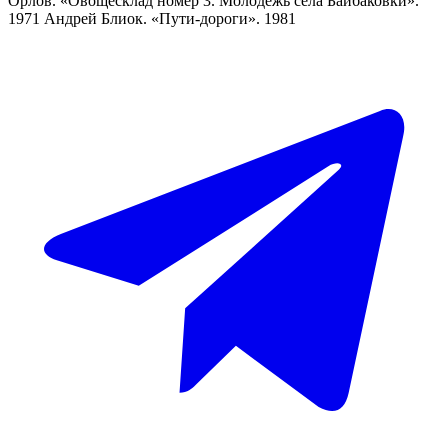
Орлов. «Овощесклад номер 3. Молодёжь села Байбаковки».
1971 Андрей Блиок. «Пути-дороги». 1981