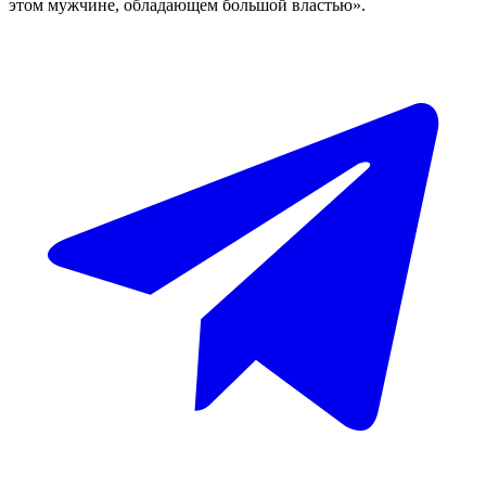
этом мужчине, обладающем большой властью».