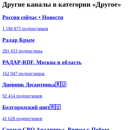
Другие каналы в категории «
Другое
»
Россия сейчас • Новости
1 186 875 подписчиков
Радар Крым
281 433 подписчика
РАДАР-RDF. Москва и область
162 947 подписчиков
Дневник Десантника🇷🇺
92 414 подписчиков
Белгородский щит🇷🇺
41 628 подписчиков
Сводки СВО Аналитика. Вперед к Победе