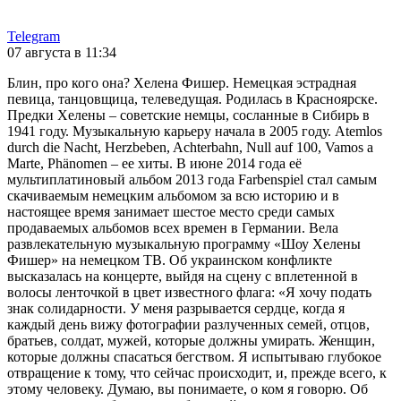
Telegram
07 августа в 11:34
Блин, про кого она? Хелена Фишер. Немецкая эстрадная
певица, танцовщица, телеведущая. Родилась в Красноярске.
Предки Хелены – советские немцы, сосланные в Сибирь в
1941 году. Музыкальную карьеру начала в 2005 году. Atemlos
durch die Nacht, Herzbeben, Achterbahn, Null auf 100, Vamos a
Marte, Phänomen – ее хиты. В июне 2014 года её
мультиплатиновый альбом 2013 года Farbenspiel стал самым
скачиваемым немецким альбомом за всю историю и в
настоящее время занимает шестое место среди самых
продаваемых альбомов всех времен в Германии. Вела
развлекательную музыкальную программу «Шоу Хелены
Фишер» на немецком ТВ. Об украинском конфликте
высказалась на концерте, выйдя на сцену с вплетенной в
волосы ленточкой в цвет известного флага: «Я хочу подать
знак солидарности. У меня разрывается сердце, когда я
каждый день вижу фотографии разлученных семей, отцов,
братьев, солдат, мужей, которые должны умирать. Женщин,
которые должны спасаться бегством. Я испытываю глубокое
отвращение к тому, что сейчас происходит, и, прежде всего, к
этому человеку. Думаю, вы понимаете, о ком я говорю. Об