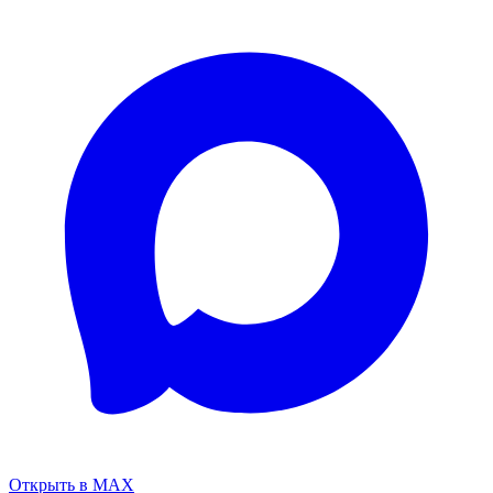
Открыть в MAX