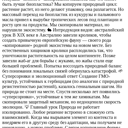
быть лучше биопластика? Мы копируем природный цикл:
растение растет, из него делают упаковку, она разлагается. Но
массовый переход на биопластик из кукурузы и пальмового
масла привел к вырубке тропических лесов под плантации и
росту цен на продукты. Мы скопировали материал, но
нарушили экосистему. 🐇 Интродукция видов: австралийский
урок В XIX веке в Австралию завезли кроликов, чтобы
создать привычную европейскую фауну — своего рода
«копирование» родной экосистемы на новом месте. Без
естественных хищников кролики расплодились так, что
уничтожили растительность на целом континенте. Позже
завезли жаб-аг для борьбы с жуками, но жабы стали еще
большей проблемой. Попытка воссоздать природный баланс
без понимания локальных связей обернулась катастрофой. 🌱
Суперсорняки и эволюционный ответ Создание ГМО-
культур, устойчивых к гербицидам (по аналогии с природной
резистентностью растений), казалось гениальным шагом. Но
природа не стоит на месте. Спустя несколько лет появились
«суперсорняки», устойчивые к тем же химикатам. Мы
скопировали защитный механизм, но недооценили скорость
эволюции. 💡 Главный урок Природа не работает
изолированно. Любое решение встроено в сложную сеть
взаимосвязей. Когда мы вырываем элемент из контекста и
внедряем его в другую среду без адаптации, мы получаем не
инновацию, а новую проблему. Слепое копирование формы