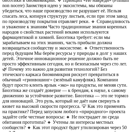
биоэтики в биомимикрии: 🔹 Принцип «Не навреди» (Primum
non nocere) Заимствуя идею у экосистемы, мы обязаны
убедиться, что наше производство не разрушает её. Нельзя
спасать леса, копируя структуру листьев, если при этом завод
по производству покрытия отравляет реки. 🔹 Справедливость
и уважение к знаниям Часто традиционные знания коренных
народов о свойствах растений веками используются
фармацевтикой и химией. Биоэтика требует: если мы
зарабатываем на этих знаниях, часть прибыли должна
возвращаться сообществу и экосистеме. 🔹 Ответственность
перед будущим Мы берём ресурсы у природы в долг у наших
детей. Этичное инновационное решение должно быть не
просто эффективным сегодня, но и безопасным через сто лет.
🌿 Почему это важно для развития технологий? Без
этического каркаса биомимикрия рискует превратиться в
обычный «гринвошинг» (зелёный камуфляж). Компании
будут просто клеить ярлык «эко» на продукты, не меняя сути.
Биоэтика же создаёт доверие — к брендам, к науке, к самому
движению за устойчивое развитие. Биоэтика — это не тормоз
для инноваций. Это руль, который не даёт нам свернуть в
кювет на высокой скорости прогресса. 💡 Как это применять
на практике? Перед запуском любого «природного» проекта
задайте себе честные вопросы: 🔸 Не пострадает ли среда
обитания прототипа? 🔸 Учтены ли интересы местных
сообществ? 🔸 Как этот продукт будет утилизирован через 50