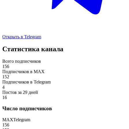
Открыть в Telegram
Статистика канала
Всего подписчиков
156
Подписчиков в MAX
152
Подписчиков в Telegram
4
Постов за 29 дней
16
Число подписчиков
MAX
Telegram
156