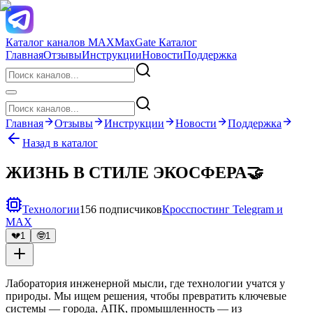
Каталог каналов MAX
MaxGate Каталог
Главная
Отзывы
Инструкции
Новости
Поддержка
Главная
Отзывы
Инструкции
Новости
Поддержка
Назад в каталог
ЖИЗНЬ В СТИЛЕ ЭКОСФЕРА🤝
Технологии
156 подписчиков
Кросспостинг Telegram и
MAX
💔
1
🤓
1
Лаборатория инженерной мысли, где технологии учатся у
природы. Мы ищем решения, чтобы превратить ключевые
системы — города, АПК, промышленность — из