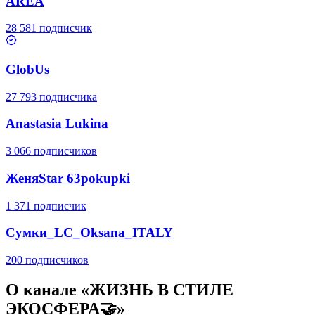
AREA
28 581 подписчик
GlobUs
27 793 подписчика
Anastasia Lukina
3 066 подписчиков
ЖеняStar 63pokupki
1 371 подписчик
Сумки_LC_Oksana_ITALY
200 подписчиков
О канале «
ЖИЗНЬ В СТИЛЕ
ЭКОСФЕРА🤝
»