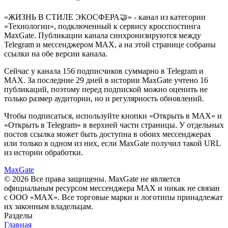
«
ЖИЗНЬ В СТИЛЕ ЭКОСФЕРА🤝
» - канал из категории
«
Технологии
», подключенный к сервису кросспостинга
MaxGate. Публикации канала синхронизируются между
Telegram и мессенджером MAX, а на этой странице собраны
ссылки на обе версии канала.
Сейчас у канала
156 подписчиков
суммарно в Telegram и
MAX. За последние
29
дней
в истории MaxGate учтено
16
публикаций, поэтому перед подпиской можно оценить не
только размер аудитории, но и регулярность обновлений.
Чтобы подписаться, используйте кнопки «Открыть в MAX» и
«Открыть в Telegram» в верхней части страницы. У отдельных
постов ссылка может быть доступна в обоих мессенджерах
или только в одном из них, если MaxGate получил такой URL
из истории обработки.
MaxGate
© 2026 Все права защищены. MaxGate не является
официальным ресурсом мессенджера MAX и никак не связан
с ООО «МАХ». Все торговые марки и логотипы принадлежат
их законным владельцам.
Разделы
Главная