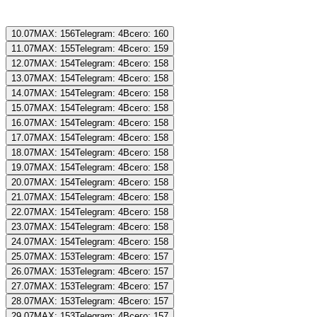
10.07
MAX:
156
Telegram:
4
Всего:
160
11.07
MAX:
155
Telegram:
4
Всего:
159
12.07
MAX:
154
Telegram:
4
Всего:
158
13.07
MAX:
154
Telegram:
4
Всего:
158
14.07
MAX:
154
Telegram:
4
Всего:
158
15.07
MAX:
154
Telegram:
4
Всего:
158
16.07
MAX:
154
Telegram:
4
Всего:
158
17.07
MAX:
154
Telegram:
4
Всего:
158
18.07
MAX:
154
Telegram:
4
Всего:
158
19.07
MAX:
154
Telegram:
4
Всего:
158
20.07
MAX:
154
Telegram:
4
Всего:
158
21.07
MAX:
154
Telegram:
4
Всего:
158
22.07
MAX:
154
Telegram:
4
Всего:
158
23.07
MAX:
154
Telegram:
4
Всего:
158
24.07
MAX:
154
Telegram:
4
Всего:
158
25.07
MAX:
153
Telegram:
4
Всего:
157
26.07
MAX:
153
Telegram:
4
Всего:
157
27.07
MAX:
153
Telegram:
4
Всего:
157
28.07
MAX:
153
Telegram:
4
Всего:
157
29.07
MAX:
153
Telegram:
4
Всего:
157