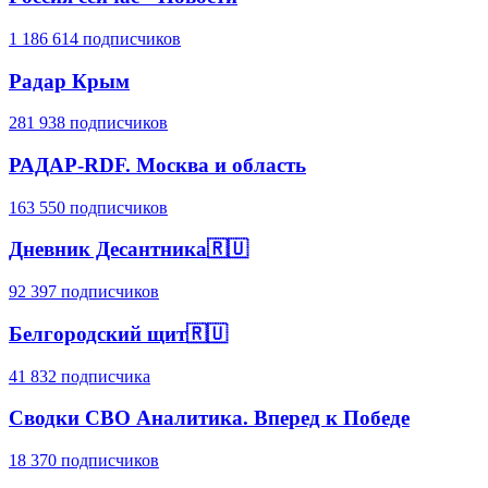
1 186 614 подписчиков
Радар Крым
281 938 подписчиков
РАДАР-RDF. Москва и область
163 550 подписчиков
Дневник Десантника🇷🇺
92 397 подписчиков
Белгородский щит🇷🇺
41 832 подписчика
Сводки СВО Аналитика. Вперед к Победе
18 370 подписчиков