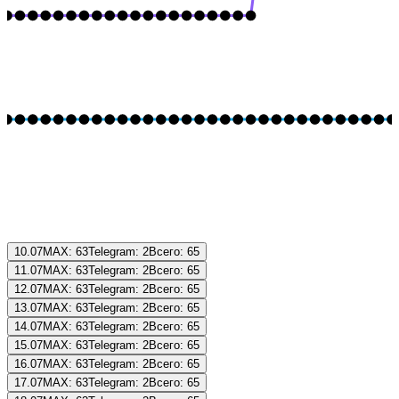
10.07
MAX:
63
Telegram:
2
Всего:
65
11.07
MAX:
63
Telegram:
2
Всего:
65
12.07
MAX:
63
Telegram:
2
Всего:
65
13.07
MAX:
63
Telegram:
2
Всего:
65
14.07
MAX:
63
Telegram:
2
Всего:
65
15.07
MAX:
63
Telegram:
2
Всего:
65
16.07
MAX:
63
Telegram:
2
Всего:
65
17.07
MAX:
63
Telegram:
2
Всего:
65