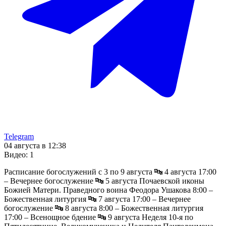
Telegram
04 августа в 12:38
Видео
:
1
Расписание богослужений с 3 по 9 августа 🔤 4 августа 17:00
– Вечернее богослужение 🔤 5 августа Почаевской иконы
Божией Матери. Праведного воина Феодора Ушакова 8:00 –
Божественная литургия 🔤 7 августа 17:00 – Вечернее
богослужение 🔤 8 августа 8:00 – Божественная литургия
17:00 – Всенощное бдение 🔤 9 августа Неделя 10-я по