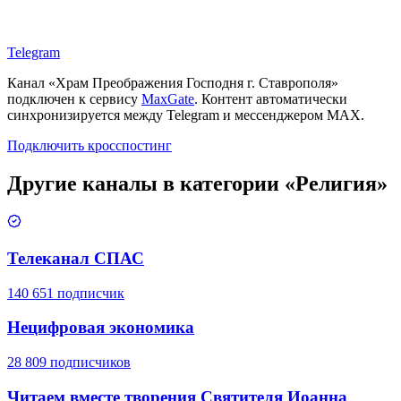
Telegram
Канал «
Храм Преображения Господня г. Ставрополя
»
подключен к сервису
MaxGate
. Контент автоматически
синхронизируется между Telegram и мессенджером MAX.
Подключить кросспостинг
Другие каналы в категории «
Религия
»
Телеканал СПАС
140 651 подписчик
Нецифровая экономика
28 809 подписчиков
Читаем вместе творения Святителя Иоанна