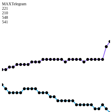
MAX
Telegram
221
210
548
541