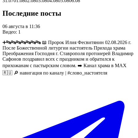
31.07
01.08
02.08
03.08
04.08
05.08
06.08
Последние посты
06 августа в 11:36
Видео
:
1
➕🔤🔤🔤🔤🔤🔤🔤 📖 Пророк Илия Фесвитянин 02.08.2026 г.
После Божественной литургии настоятель Прихода храма
Преображения Господня г. Ставрополя протоиерей Владимир
Сафонов поздравил всех с праздником и обратился к
прихожанам с пастырским словом. ➡️ Канал храма в MAX
🇷🇺 🔎 навигация по каналу | #слово_настоятеля