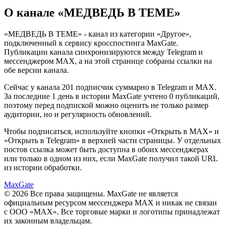
О канале «
МЕДВЕДЬ В ТЕМЕ
»
«
МЕДВЕДЬ В ТЕМЕ
» - канал из категории «
Другое
»,
подключенный к сервису кросспостинга MaxGate.
Публикации канала синхронизируются между Telegram и
мессенджером MAX, а на этой странице собраны ссылки на
обе версии канала.
Сейчас у канала
201 подписчик
суммарно в Telegram и MAX.
За последние
1
день
в истории MaxGate учтено
0
публикаций,
поэтому перед подпиской можно оценить не только размер
аудитории, но и регулярность обновлений.
Чтобы подписаться, используйте кнопки «Открыть в MAX» и
«Открыть в Telegram» в верхней части страницы. У отдельных
постов ссылка может быть доступна в обоих мессенджерах
или только в одном из них, если MaxGate получил такой URL
из истории обработки.
MaxGate
© 2026 Все права защищены. MaxGate не является
официальным ресурсом мессенджера MAX и никак не связан
с ООО «МАХ». Все торговые марки и логотипы принадлежат
их законным владельцам.