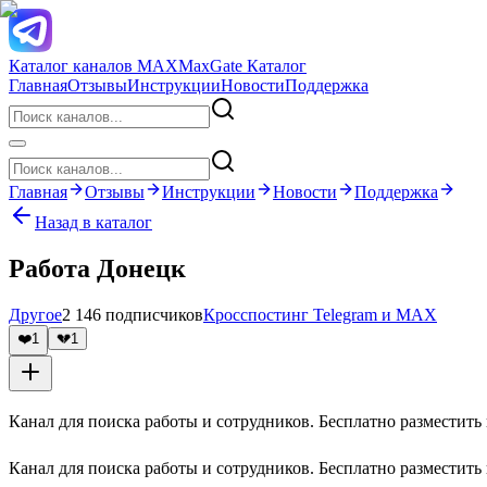
Каталог каналов MAX
MaxGate Каталог
Главная
Отзывы
Инструкции
Новости
Поддержка
Главная
Отзывы
Инструкции
Новости
Поддержка
Назад в каталог
Работа Донецк
Другое
2 146 подписчиков
Кросспостинг Telegram и MAX
❤️
1
💔
1
Канал для поиска работы и сотрудников. Бесплатно размести
Канал для поиска работы и сотрудников. Бесплатно размести