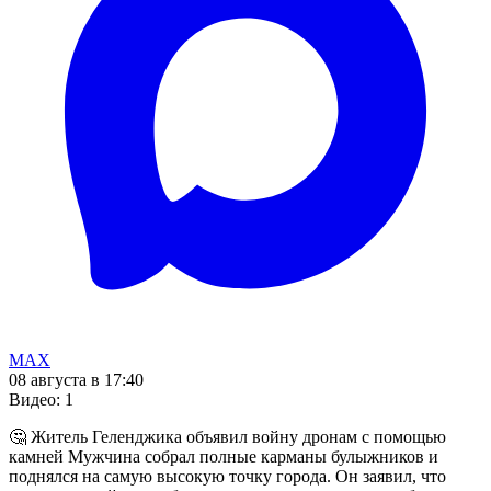
MAX
08 августа в 17:40
Видео
:
1
🤔 Житель Геленджика объявил войну дронам с помощью
камней Мужчина собрал полные карманы булыжников и
поднялся на самую высокую точку города. Он заявил, что