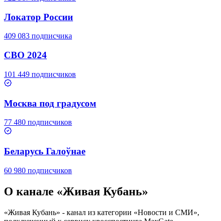
Локатор России
409 083 подписчика
СВО 2024
101 449 подписчиков
Москва под градусом
77 480 подписчиков
Беларусь Галоўнае
60 980 подписчиков
О канале «
Живая Кубань
»
«
Живая Кубань
» - канал из категории «
Новости и СМИ
»,