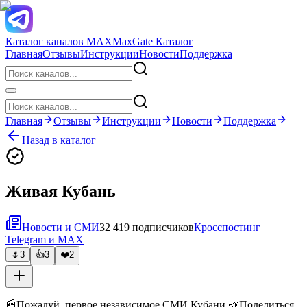
Каталог каналов MAX
MaxGate Каталог
Главная
Отзывы
Инструкции
Новости
Поддержка
Главная
Отзывы
Инструкции
Новости
Поддержка
Назад в каталог
Живая Кубань
Новости и СМИ
32 419 подписчиков
Кросспостинг
Telegram и MAX
🌷
3
👍
3
❤️
2
📰Пожалуй, первое независимое СМИ Кубани 📣Поделиться