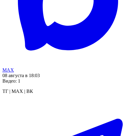
MAX
08 августа в 18:03
Видео
:
1
TГ | MAX | ВК