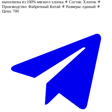
выполнена из 100% мягкого хлопка ⚜️ Состав: Хлопок ⚜️
Производство: Фабричный Китай ⚜️ Размеры: единый ⚜️
Цена: 700