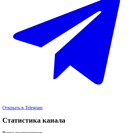
Открыть в Telegram
Статистика канала
Всего подписчиков