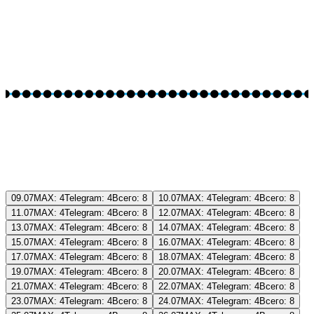
09.07
MAX:
4
Telegram:
4
Всего:
8
10.07
MAX:
4
Telegram:
4
Всего:
8
11.07
MAX:
4
Telegram:
4
Всего:
8
12.07
MAX:
4
Telegram:
4
Всего:
8
13.07
MAX:
4
Telegram:
4
Всего:
8
14.07
MAX:
4
Telegram:
4
Всего:
8
15.07
MAX:
4
Telegram:
4
Всего:
8
16.07
MAX:
4
Telegram:
4
Всего:
8
17.07
MAX:
4
Telegram:
4
Всего:
8
18.07
MAX:
4
Telegram:
4
Всего:
8
19.07
MAX:
4
Telegram:
4
Всего:
8
20.07
MAX:
4
Telegram:
4
Всего:
8
21.07
MAX:
4
Telegram:
4
Всего:
8
22.07
MAX:
4
Telegram:
4
Всего:
8
23.07
MAX:
4
Telegram:
4
Всего:
8
24.07
MAX:
4
Telegram:
4
Всего:
8