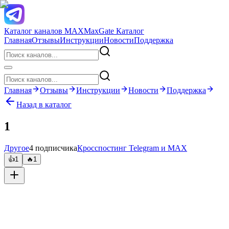
Каталог каналов MAX
MaxGate Каталог
Главная
Отзывы
Инструкции
Новости
Поддержка
Главная
Отзывы
Инструкции
Новости
Поддержка
Назад в каталог
1
Другое
4 подписчика
Кросспостинг Telegram и MAX
👍
1
🔥
1