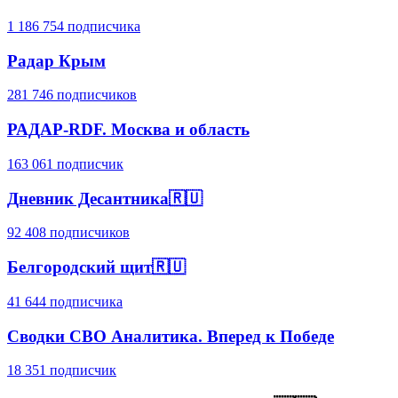
1 186 754 подписчика
Радар Крым
281 746 подписчиков
РАДАР-RDF. Москва и область
163 061 подписчик
Дневник Десантника🇷🇺
92 408 подписчиков
Белгородский щит🇷🇺
41 644 подписчика
Сводки СВО Аналитика. Вперед к Победе
18 351 подписчик