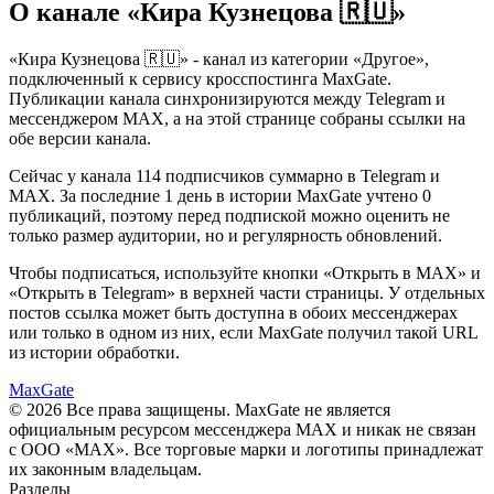
О канале «
Кира Кузнецова 🇷🇺
»
«
Кира Кузнецова 🇷🇺
» - канал из категории «
Другое
»,
подключенный к сервису кросспостинга MaxGate.
Публикации канала синхронизируются между Telegram и
мессенджером MAX, а на этой странице собраны ссылки на
обе версии канала.
Сейчас у канала
114 подписчиков
суммарно в Telegram и
MAX. За последние
1
день
в истории MaxGate учтено
0
публикаций, поэтому перед подпиской можно оценить не
только размер аудитории, но и регулярность обновлений.
Чтобы подписаться, используйте кнопки «Открыть в MAX» и
«Открыть в Telegram» в верхней части страницы. У отдельных
постов ссылка может быть доступна в обоих мессенджерах
или только в одном из них, если MaxGate получил такой URL
из истории обработки.
MaxGate
© 2026 Все права защищены. MaxGate не является
официальным ресурсом мессенджера MAX и никак не связан
с ООО «МАХ». Все торговые марки и логотипы принадлежат
их законным владельцам.
Разделы