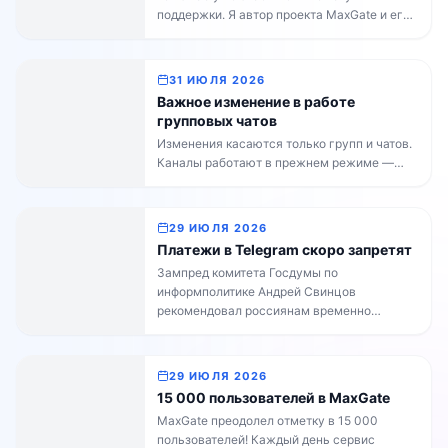
поддержки. Я автор проекта MaxGate и его
главный разработчик: пишу код, отвечаю на
ваши вопросы, веду блог. Сегодня пишу по
личному поводу. С 3 по 17 августа я ухожу
31 ИЮЛЯ 2026
в отпуск. Поддержка продолжит работать в
Важное изменение в работе
обычном режиме, я останусь на связи […]
групповых чатов
Изменения касаются только групп и чатов.
Каналы работают в прежнем режиме —
владельцам каналов делать ничего не
нужно. Ночью бот MaxGate был
заблокирован на стороне MAX.
29 ИЮЛЯ 2026
Администрация платформы уже сняла
Платежи в Telegram скоро запретят
блокировку, но мы связываем её с
Зампред комитета Госдумы по
нарушениями правил MAX со стороны
информполитике Андрей Свинцов
участников подключённых чатов. Чтобы
рекомендовал россиянам временно
ситуация не повторилась и не затронула
воздержаться от оплат внутри Telegram и
всех пользователей сервиса, мы […]
операций с TON — до официальных
разъяснений Роскомнадзора и ФСБ. К
29 ИЮЛЯ 2026
MaxGate это не относится. Пополнять
15 000 пользователей в MaxGate
баланс можно в обычном режиме, и бонус
MaxGate преодолел отметку в 15 000
+15% за пополнение от 500 рублей
пользователей! Каждый день сервис
действует до конца недели без изменений.