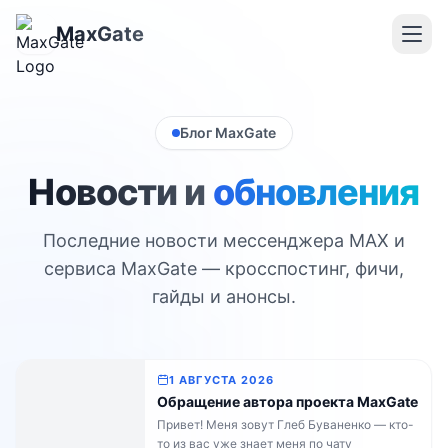
MaxGate
Блог MaxGate
Новости и
обновления
Последние новости мессенджера MAX и
сервиса MaxGate — кросспостинг, фичи,
гайды и анонсы.
1 АВГУСТА 2026
Обращение автора проекта MaxGate
Привет! Меня зовут Глеб Буваненко — кто-
то из вас уже знает меня по чату