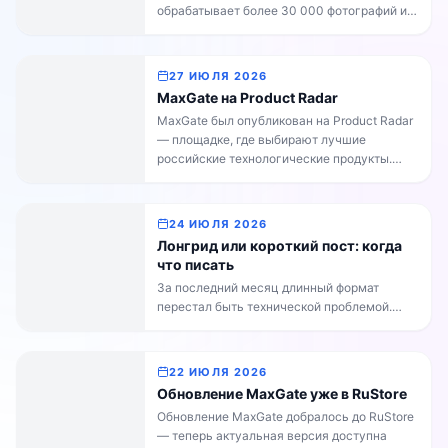
обрабатывает более 30 000 фотографий и
Ни один рубль ваших […]
более 4 000 видео. Отмечаем событие
бонусом: +15% к каждому пополнению
баланса от 500 рублей до конца недели.
27 ИЮЛЯ 2026
Количество пополнений не ограничено —
MaxGate на Product Radar
бонус начисляется автоматически на
MaxGate был опубликован на Product Radar
каждый платёж. Бонусные средства
— площадке, где выбирают лучшие
зачисляются сразу после оплаты и
российские технологические продукты.
расходуются так же, […]
Если вы пользуетесь MaxGate и сервис
помогает вам переносить публикации
между Telegram и MAX, поддержите нас
24 ИЮЛЯ 2026
своим голосом на Product Radar — это
Лонгрид или короткий пост: когда
поможет сервису стать заметнее. Чтобы
что писать
проголосовать, откройте страницу MaxGate
За последний месяц длинный формат
на Product Radar и нажмите кнопку
перестал быть технической проблемой.
«Поддержать»:https://productradar.ru/product/max
Telegram выпустил конструктор статей,
MaxGate научился переносить такие
публикации в MAX без потери оформления,
22 ИЮЛЯ 2026
а в обратную сторону — упаковывать
Обновление MaxGate уже в RuStore
длинные посты из MAX в статью, когда они
Обновление MaxGate добралось до RuStore
не влезают в лимиты Telegram. Теперь в
— теперь актуальная версия доступна
MaxGate есть и собственный редактор: