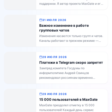
поддержки. Я автор проекта MaxGate и его
главный разработчик: пишу код, отвечаю на
ваши вопросы, веду блог. Сегодня пишу по
личному поводу. С 3 по 17 августа я ухожу
31 ИЮЛЯ 2026
в отпуск. Поддержка продолжит работать в
Важное изменение в работе
обычном режиме, я останусь на связи […]
групповых чатов
Изменения касаются только групп и чатов.
Каналы работают в прежнем режиме —
владельцам каналов делать ничего не
нужно. Ночью бот MaxGate был
заблокирован на стороне MAX.
29 ИЮЛЯ 2026
Администрация платформы уже сняла
Платежи в Telegram скоро запретят
блокировку, но мы связываем её с
Зампред комитета Госдумы по
нарушениями правил MAX со стороны
информполитике Андрей Свинцов
участников подключённых чатов. Чтобы
рекомендовал россиянам временно
ситуация не повторилась и не затронула
воздержаться от оплат внутри Telegram и
всех пользователей сервиса, мы […]
операций с TON — до официальных
разъяснений Роскомнадзора и ФСБ. К
29 ИЮЛЯ 2026
MaxGate это не относится. Пополнять
15 000 пользователей в MaxGate
баланс можно в обычном режиме, и бонус
MaxGate преодолел отметку в 15 000
+15% за пополнение от 500 рублей
пользователей! Каждый день сервис
действует до конца недели без изменений.