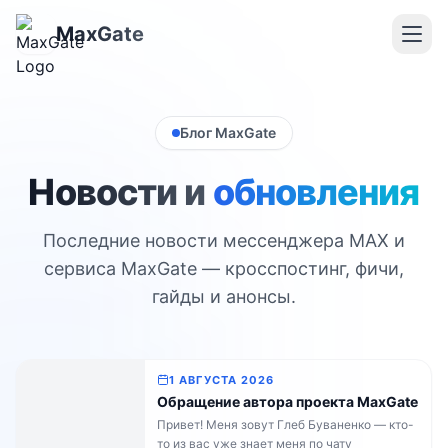
MaxGate
Блог MaxGate
Новости и
обновления
Последние новости мессенджера MAX и
сервиса MaxGate — кросспостинг, фичи,
гайды и анонсы.
1 АВГУСТА 2026
Обращение автора проекта MaxGate
Привет! Меня зовут Глеб Буваненко — кто-
то из вас уже знает меня по чату