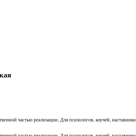
кая
ественной частью реализации. Для психологов, коучей, наставни
ественной частью реализации. Для психологов, коучей, наставни