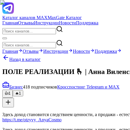
Каталог каналов MAX
MaxGate Каталог
Главная
Отзывы
Инструкции
Новости
Поддержка
Главная
Отзывы
Инструкции
Новости
Поддержка
Назад в каталог
ПОЛЕ РЕАЛИЗАЦИИ 🫰 | Анна Виленс
Бизнес
418 подписчиков
Кросспостинг Telegram и MAX
👍
1
🔥
1
Здесь доход становится следствием ценности, а продажи - ест
https://t.me/otzyvy_AnyaCosmo
Здесь доход становится следствием ценности, а продажи - ест