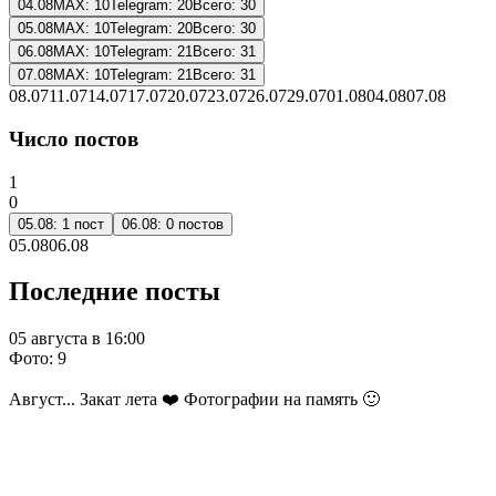
04.08
MAX:
10
Telegram:
20
Всего:
30
05.08
MAX:
10
Telegram:
20
Всего:
30
06.08
MAX:
10
Telegram:
21
Всего:
31
07.08
MAX:
10
Telegram:
21
Всего:
31
08.07
11.07
14.07
17.07
20.07
23.07
26.07
29.07
01.08
04.08
07.08
Число постов
1
0
05.08
:
1
пост
06.08
:
0
постов
05.08
06.08
Последние посты
05 августа в 16:00
Фото
:
9
Август... Закат лета ❤️ Фотографии на память 🙂