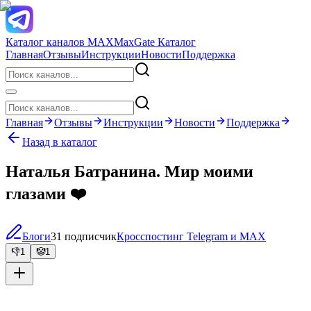
Каталог каналов MAX
MaxGate Каталог
Главная
Отзывы
Инструкции
Новости
Поддержка
Главная
Отзывы
Инструкции
Новости
Поддержка
Назад в каталог
Наталья Батранина. Мир моими
глазами ❤️
Блоги
31 подписчик
Кросспостинг Telegram и MAX
👎
1
🤡
1