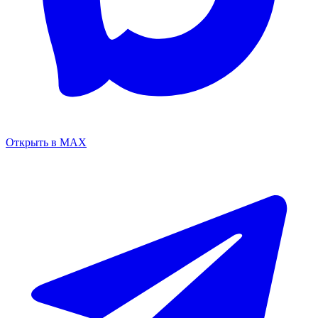
Открыть в MAX