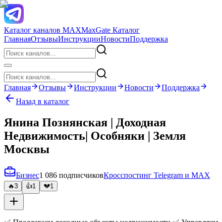
Каталог каналов MAX
MaxGate Каталог
Главная
Отзывы
Инструкции
Новости
Поддержка
Главная
Отзывы
Инструкции
Новости
Поддержка
Назад в каталог
Янина Познянская | Доходная
Недвижимость| Особняки | Земля
Москвы
Бизнес
1 086 подписчиков
Кросспостинг Telegram и MAX
🔥
3
👍
1
💔
1