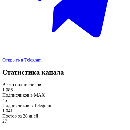
Открыть в Telegram
Статистика канала
Всего подписчиков
1 086
Подписчиков в MAX
45
Подписчиков в Telegram
1 041
Постов за 28 дней
27