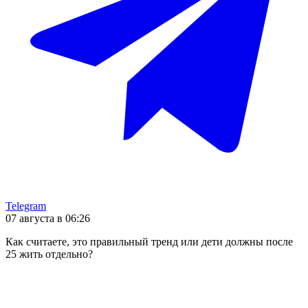
Telegram
07 августа в 06:26
Как считаете, это правильный тренд или дети должны после
25 жить отдельно?