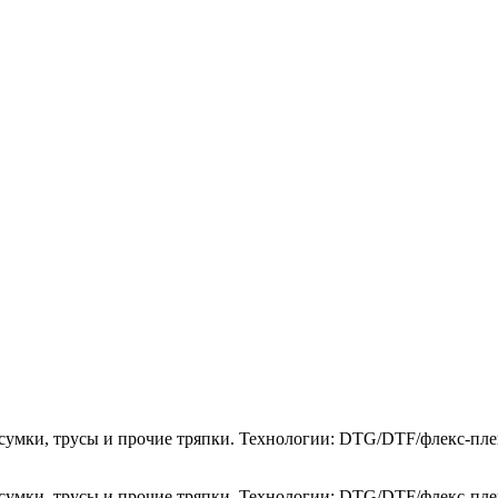
и, сумки, трусы и прочие тряпки. Технологии: DTG/DTF/флекс-пл
и, сумки, трусы и прочие тряпки. Технологии: DTG/DTF/флекс-пл