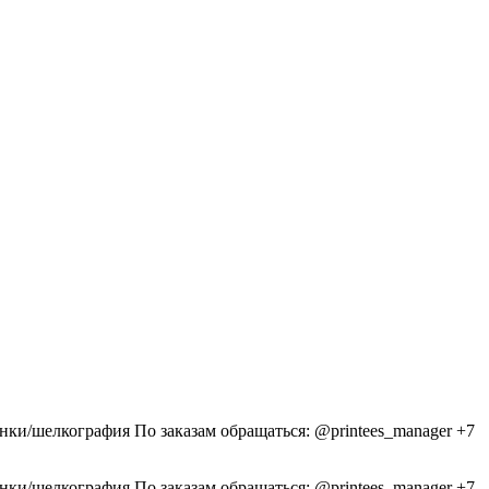
енки/шелкография По заказам обращаться: @printees_manager +7
енки/шелкография По заказам обращаться: @printees_manager +7