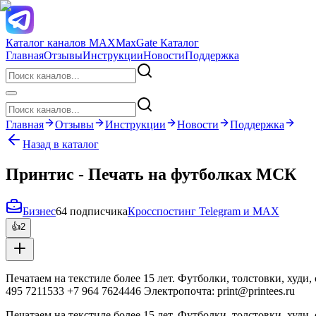
Каталог каналов MAX
MaxGate Каталог
Главная
Отзывы
Инструкции
Новости
Поддержка
Главная
Отзывы
Инструкции
Новости
Поддержка
Назад в каталог
Принтис - Печать на футболках МСК
Бизнес
64 подписчика
Кросспостинг Telegram и MAX
👍
2
Печатаем на текстиле более 15 лет. Футболки, толстовки, худ
495 7211533 +7 964 7624446 Электропочта: print@printees.ru
Печатаем на текстиле более 15 лет. Футболки, толстовки, худ