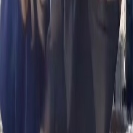
Poison Drop
55 969 подписчиков
Скидки 🔔 Промокоды Акции Ижевск Россия
28 202 подписчика
🌸POSiFLORA: всё для цветочного бизнеса
14 139 подписчиков
Нмаркет.ПРО: Коммерция
10 958 подписчиков
О канале «
Союз риэлтора и юриста.
Недвижимость в Москве и
Подмосковье.
»
«
Союз риэлтора и юриста. Недвижимость в Москве и