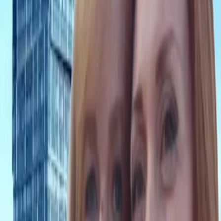
Открыть в Telegram
Статистика канала
Всего подписчиков
0
Подписчиков в MAX
0
Подписчиков в Telegram
0
Постов за 1 день
0