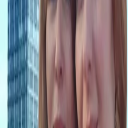
Число подписчиков
MAX
Telegram
0
0
0
0