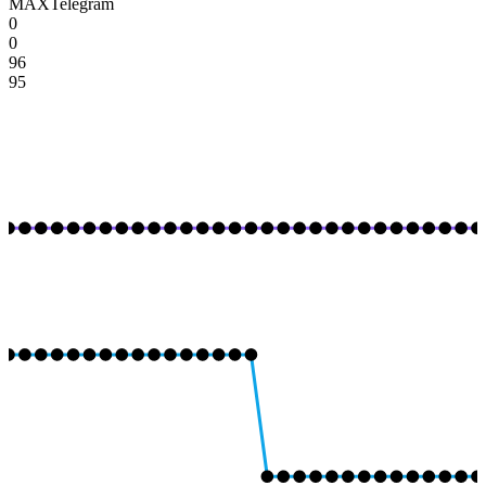
MAX
Telegram
0
0
96
95