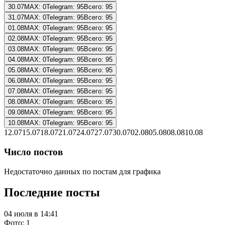
30.07
MAX:
0
Telegram:
95
Всего:
95
31.07
MAX:
0
Telegram:
95
Всего:
95
01.08
MAX:
0
Telegram:
95
Всего:
95
02.08
MAX:
0
Telegram:
95
Всего:
95
03.08
MAX:
0
Telegram:
95
Всего:
95
04.08
MAX:
0
Telegram:
95
Всего:
95
05.08
MAX:
0
Telegram:
95
Всего:
95
06.08
MAX:
0
Telegram:
95
Всего:
95
07.08
MAX:
0
Telegram:
95
Всего:
95
08.08
MAX:
0
Telegram:
95
Всего:
95
09.08
MAX:
0
Telegram:
95
Всего:
95
10.08
MAX:
0
Telegram:
95
Всего:
95
12.07
15.07
18.07
21.07
24.07
27.07
30.07
02.08
05.08
08.08
10.08
Число постов
Недостаточно данных по постам для графика
Последние посты
04 июля в 14:41
Фото
:
1