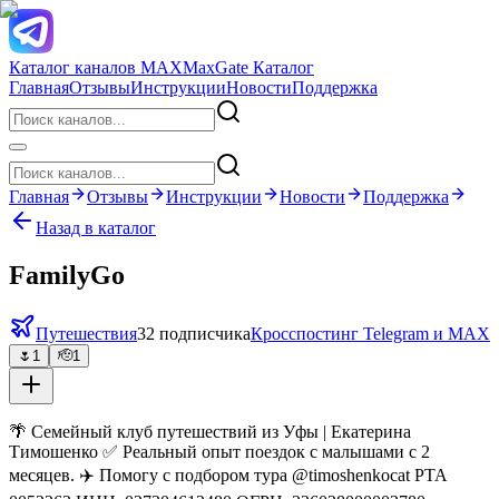
Каталог каналов MAX
MaxGate Каталог
Главная
Отзывы
Инструкции
Новости
Поддержка
Главная
Отзывы
Инструкции
Новости
Поддержка
Назад в каталог
FamilyGo
Путешествия
32 подписчика
Кросспостинг Telegram и MAX
🌷
1
🫡
1
🌴 Семейный клуб путешествий из Уфы | Екатерина
Тимошенко ✅ Реальный опыт поездок с малышами с 2
месяцев. ✈️ Помогу с подбором тура @timoshenkocat РТА