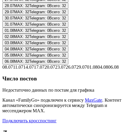
28.07
MAX:
32
Telegram:
0
Всего:
32
29.07
MAX:
32
Telegram:
0
Всего:
32
30.07
MAX:
32
Telegram:
0
Всего:
32
31.07
MAX:
32
Telegram:
0
Всего:
32
01.08
MAX:
32
Telegram:
0
Всего:
32
02.08
MAX:
32
Telegram:
0
Всего:
32
03.08
MAX:
32
Telegram:
0
Всего:
32
04.08
MAX:
32
Telegram:
0
Всего:
32
05.08
MAX:
32
Telegram:
0
Всего:
32
06.08
MAX:
32
Telegram:
0
Всего:
32
08.07
11.07
14.07
17.07
20.07
23.07
26.07
29.07
01.08
04.08
06.08
Число постов
Недостаточно данных по постам для графика
Канал «
FamilyGo
» подключен к сервису
MaxGate
. Контент
автоматически синхронизируется между Telegram и
мессенджером MAX.
Подключить кросспостинг