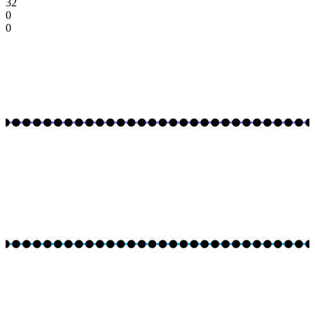
32
0
0