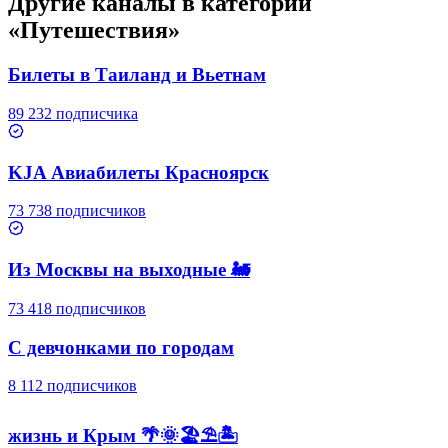
Другие каналы в категории
«
Путешествия
»
Билеты в Таиланд и Вьетнам
89 232 подписчика
KJA Авиабилеты Красноярск
73 738 подписчиков
Из Москвы на выходные 🚂
73 418 подписчиков
С девчонками по городам
8 112 подписчиков
жизнь и Крым 🌴🌞🏖⛱🏝