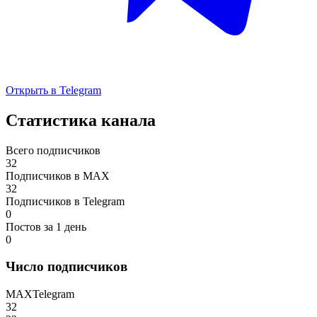
Открыть в Telegram
Статистика канала
Всего подписчиков
32
Подписчиков в MAX
32
Подписчиков в Telegram
0
Постов за 1 день
0
Число подписчиков
MAX
Telegram
32