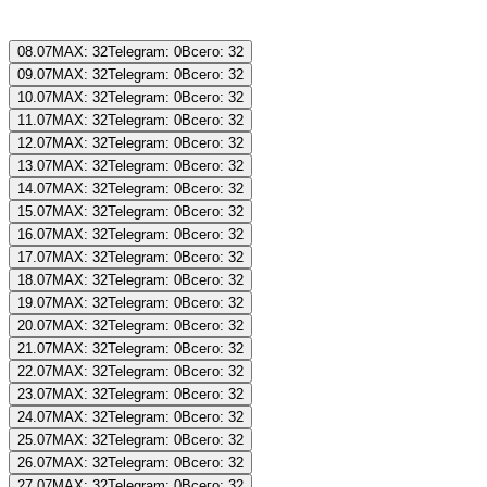
08.07
MAX:
32
Telegram:
0
Всего:
32
09.07
MAX:
32
Telegram:
0
Всего:
32
10.07
MAX:
32
Telegram:
0
Всего:
32
11.07
MAX:
32
Telegram:
0
Всего:
32
12.07
MAX:
32
Telegram:
0
Всего:
32
13.07
MAX:
32
Telegram:
0
Всего:
32
14.07
MAX:
32
Telegram:
0
Всего:
32
15.07
MAX:
32
Telegram:
0
Всего:
32
16.07
MAX:
32
Telegram:
0
Всего:
32
17.07
MAX:
32
Telegram:
0
Всего:
32
18.07
MAX:
32
Telegram:
0
Всего:
32
19.07
MAX:
32
Telegram:
0
Всего:
32
20.07
MAX:
32
Telegram:
0
Всего:
32
21.07
MAX:
32
Telegram:
0
Всего:
32
22.07
MAX:
32
Telegram:
0
Всего:
32
23.07
MAX:
32
Telegram:
0
Всего:
32
24.07
MAX:
32
Telegram:
0
Всего:
32
25.07
MAX:
32
Telegram:
0
Всего:
32
26.07
MAX:
32
Telegram:
0
Всего:
32
27.07
MAX:
32
Telegram:
0
Всего:
32